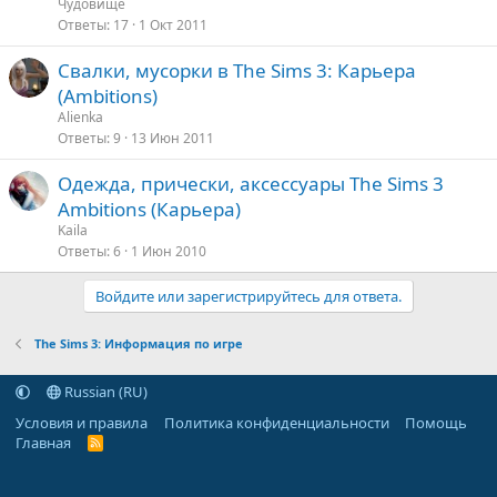
Чудовище
Ответы
17
1 Окт 2011
Свалки, мусорки в The Sims 3: Карьера
(Ambitions)
Alienka
Ответы
9
13 Июн 2011
Одежда, прически, аксессуары The Sims 3
Ambitions (Карьера)
Kaila
Ответы
6
1 Июн 2010
Войдите или зарегистрируйтесь для ответа.
The Sims 3: Информация по игре
Russian (RU)
Условия и правила
Политика конфиденциальности
Помощь
Главная
R
S
S