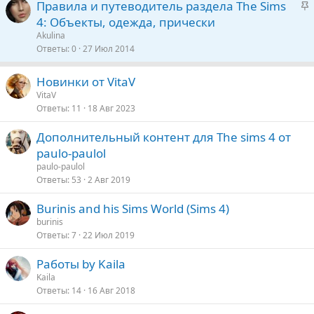
З
Правила и путеводитель раздела The Sims
е
а
4: Объекты, одежда, прически
п
к
Akulina
л
р
Ответы
0
27 Июл 2014
е
е
п
Новинки от VitaV
о
л
VitaV
е
Ответы
11
18 Авг 2023
Дополнительный контент для The sims 4 от
о
paulo-paulol
paulo-paulol
Ответы
53
2 Авг 2019
Burinis and his Sims World (Sims 4)
burinis
Ответы
7
22 Июл 2019
Работы by Kaila
Kaila
Ответы
14
16 Авг 2018