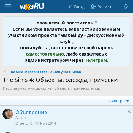
Вход
Регистрация
Уважаемый посетитель!!!
Если Вы уже являетесь зарегистрированным
участником проекта "миХей.ру - дискусcионный
клуб",
пожалуйста, восстановите свой пароль
самостоятельно
, либо свяжитесь с
администратором через
Телеграм
.
The Sims 4: Творчество наших участников
The Sims 4: Объекты, одежда, прически
Работы участников: скины, объекты, прически и т.д.
Фильтры
З
Объявление
а
Akulina
Ответы
0
11 Ноя 2014
к
р