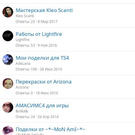
Мастерская Kleo Scanti
Kleo Scanti
Ответы
23
8 Мар 2017
Работы от Lightfire
Lightfire
Ответы
53
9 Ноя 2016
Мои поделки для TS4
AdeLana
Ответы
106
28 Июл 2016
Перекраски от Arizona
Arizona
Ответы
0
18 Июн 2016
АМАСИМС4 для игры
&nika&
Ответы
24
26 Апр 2016
Поделки от ~*~MoN AmI~*~
~*~MoN AmI~*~