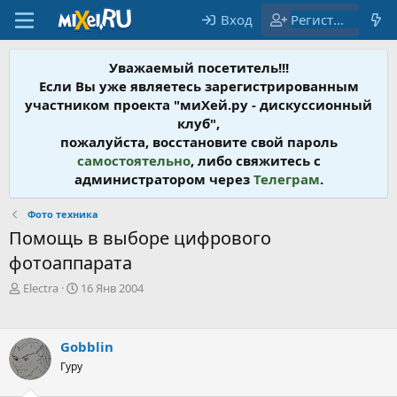
Вход
Регистрация
Уважаемый посетитель!!!
Если Вы уже являетесь зарегистрированным
участником проекта "миХей.ру - дискусcионный
клуб",
пожалуйста, восстановите свой пароль
самостоятельно
, либо свяжитесь с
администратором через
Телеграм
.
Фото техника
Помощь в выборе цифрового
фотоаппарата
А
Д
Electra
16 Янв 2004
в
а
т
т
о
а
Gobblin
р
н
т
Гуру
а
е
ч