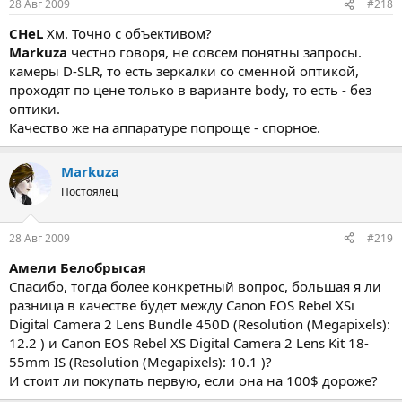
28 Авг 2009
#218
CHeL
Хм. Точно с объективом?
Markuza
честно говоря, не совсем понятны запросы.
камеры D-SLR, то есть зеркалки со сменной оптикой,
проходят по цене только в варианте body, то есть - без
оптики.
Качество же на аппаратуре попроще - спорное.
Markuza
Постоялец
28 Авг 2009
#219
Амели Белобрысая
Спасибо, тогда более конкретный вопрос, большая я ли
разница в качестве будет между Canon EOS Rebel XSi
Digital Camera 2 Lens Bundle 450D (Resolution (Megapixels):
12.2 ) и Canon EOS Rebel XS Digital Camera 2 Lens Kit 18-
55mm IS (Resolution (Megapixels): 10.1 )?
И стоит ли покупать первую, если она на 100$ дороже?