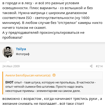
в городе и в лесу - и всё это разные условия
освещенности. Плюс варианты - со вспышкой и без
таковой. Нужна матрица с широким диапазоном
соответствия ISO - светочуствительности (ну 1600
минимум). В любом случае без "отстрелки" камеры никто
ничего толком не скажет.
А у предподавателей проконсультироваться не
пробовала?
Tsilya
Фотограф
24 Июл 2009
#214
Амели Белобрысая написал(а):
EHOT
опыт - таая штука, которую не пропьёшь. В частности -
опыт четкой съемки без штатива. Просто надо знать
некоторые приемы - элементарнве на самом деле.
возможно с возрастом , когда начинают трястись руки , а
желание снимать не пропадает , всё таки стоит