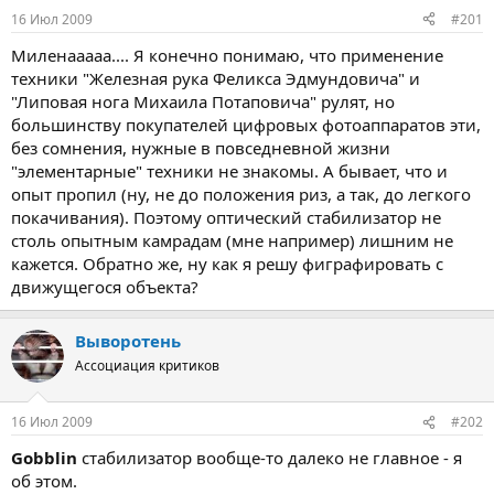
м
а
16 Июл 2009
#201
ы
л
а
Миленааааа.... Я конечно понимаю, что применение
техники "Железная рука Феликса Эдмундовича" и
"Липовая нога Михаила Потаповича" рулят, но
большинству покупателей цифровых фотоаппаратов эти,
без сомнения, нужные в повседневной жизни
"элементарные" техники не знакомы. А бывает, что и
опыт пропил (ну, не до положения риз, а так, до легкого
покачивания). Поэтому оптический стабилизатор не
столь опытным камрадам (мне например) лишним не
кажется. Обратно же, ну как я решу фиграфировать с
движущегося объекта?
Выворотень
Ассоциация критиков
16 Июл 2009
#202
Gobblin
стабилизатор вообще-то далеко не главное - я
об этом.