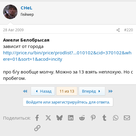
CHeL
Геймер
28 Авг 2009
#220
Амели Белобрысая
зависит от города
http://price.ru/bin/price/prodlist?...010102&cid=370102&wh
ere=01&sort=1&acod=incity
про б/у вообще молчу. Можно за 13 взять неплохую. Но с
пробегом.
First
Last
Назад
11 из 13
Вперёд
Войдите или зарегистрируйтесь для ответа.
Facebook
X (Twitter)
Bluesky
LinkedIn
Reddit
Pinterest
Tumblr
WhatsA
Эл
Поделиться:
Ссылка