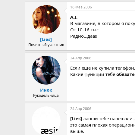
р
н
т
а
16 Фев 2006
е
ч
м
а
A.I.
ы
л
В магазине, в котором я пок
а
От 10-16 тыс
Радио...даа!!
[Lies]
Почетный участник
24 Апр 2006
Если еще не купила телефон
Какие функции тебе
обязат
Инок
Рукодельница
24 Апр 2006
[Lies]
лапши тебе навешали...
это самая плохая операционн
выше.