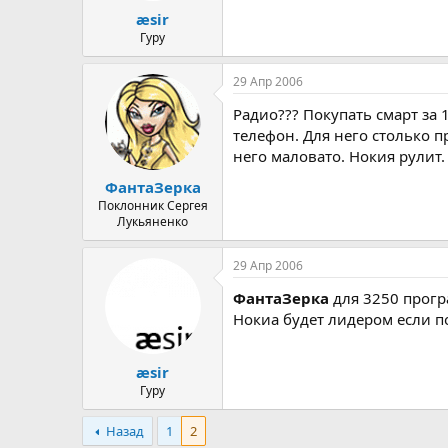
æsir
Гуру
29 Апр 2006
Радио??? Покупать смарт за 
телефон. Для него столько п
него маловато. Нокия рулит.
ФантаЗерка
Поклонник Сергея
Лукьяненко
29 Апр 2006
ФантаЗерка
для 3250 програ
Нокиа будет лидером если по
æsir
Гуру
Назад
1
2