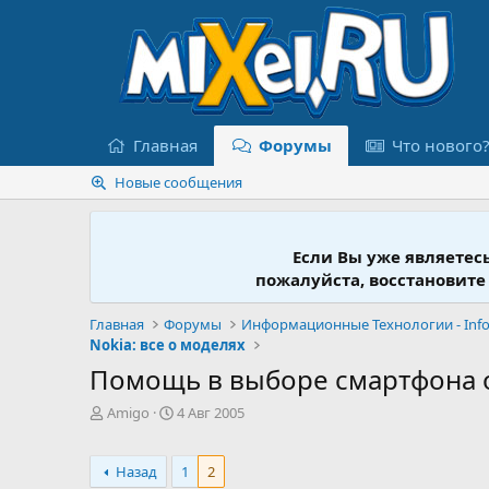
Главная
Форумы
Что нового
Новые сообщения
Если Вы уже являетес
пожалуйста, восстановите
Главная
Форумы
Nokia: все о моделях
Помощь в выборе смартфона о
А
Д
Amigo
4 Авг 2005
в
а
т
т
о
а
Назад
1
2