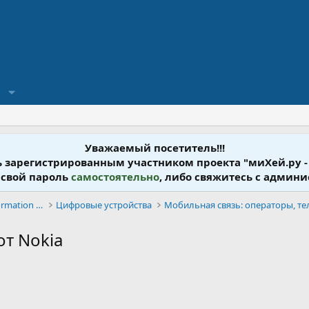
?
Уважаемый посетитель!!!
ь зарегистрированным участником проекта "миХей.ру -
 свой пароль
самостоятельно
, либо свяжитесь с админ
Информационные Технологии - Information Technology
Цифровые устройства
т Nokia