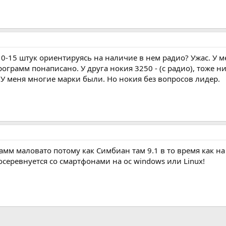
10-15 штук ориентируясь на наличие в нем радио? Ужас. У 
рограмм понаписано. У друга нокия 3250 - (с радио), тоже н
 У меня многие марки были. Но нокия без вопросов лидер.
мм маловато потому как Симбиан там 9.1 в то время как на в
серевнуется со смартфонами на ос windows или Linux!