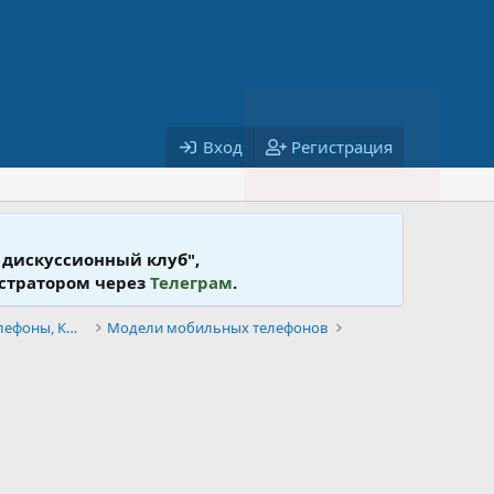
Вход
Регистрация
 дискусcионный клуб",
истратором через
Телеграм
.
Мобильная связь: операторы, телефоны, КПК, аксессуары
Модели мобильных телефонов