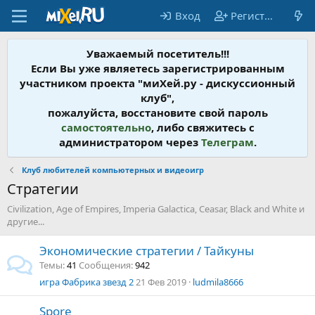
Вход
Регистрация
Уважаемый посетитель!!!
Если Вы уже являетесь зарегистрированным
участником проекта "миХей.ру - дискусcионный
клуб",
пожалуйста, восстановите свой пароль
самостоятельно
, либо свяжитесь с
администратором через
Телеграм
.
Клуб любителей компьютерных и видеоигр
Стратегии
Civilization, Age of Empires, Imperia Galactica, Ceasar, Black and White и
другие...
Экономические стратегии / Тайкуны
Темы
41
Сообщения
942
игра Фабрика звезд 2
21 Фев 2019
ludmila8666
Spore