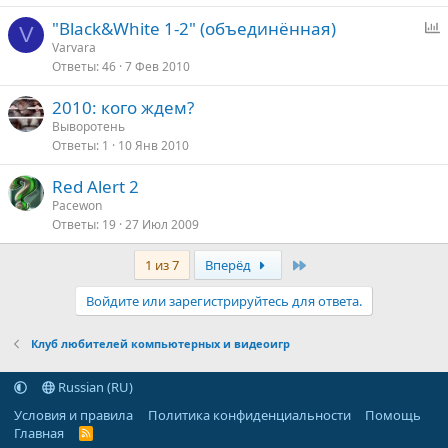
"Black&White 1-2" (объединённая)
V
п
Varvara
Ответы
46
7 Фев 2010
р
о
2010: кого ждем?
с
Выворотень
Ответы
1
10 Янв 2010
Red Alert 2
Pacewon
Ответы
19
27 Июл 2009
Last
1 из 7
Вперёд
Войдите или зарегистрируйтесь для ответа.
Клуб любителей компьютерных и видеоигр
Russian (RU)
Условия и правила
Политика конфиденциальности
Помощь
Главная
R
S