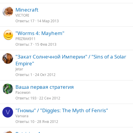
о
Minecraft
с
VICTORI
Ответы
17
14 Мар 2013
"Worms 4: Mayhem"
PRIZRAK911
Ответы
7
15 Фев 2013
"Закат Солнечной Империи" / "Sins of a Solar
Empire"
Jetar
Ответы
1
24 Окт 2012
Ваша первая стратегия
Pacewon
Ответы
193
22 Сен 2012
"Гномы" / "Diggles: The Myth of Fenris"
V
Varvara
Ответы
10
28 Янв 2012