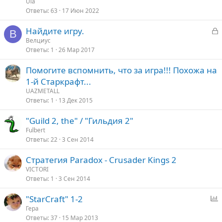
р
Ula
е
о
Ответы
63
17 Июн 2022
с
З
Найдите игру.
о
В
а
Велциус
Ответы
1
26 Мар 2017
к
р
Помогите вспомнить, что за игра!!! Похожа на
1-й Старкрафт...
т
UAZMETALL
а
Ответы
1
13 Дек 2015
"Guild 2, the" / "Гильдия 2"
Fulbert
Ответы
22
3 Сен 2014
Стратегия Paradox - Crusader Kings 2
VICTORI
Ответы
1
3 Сен 2014
"StarCraft" 1-2
п
Гера
Ответы
37
15 Мар 2013
р