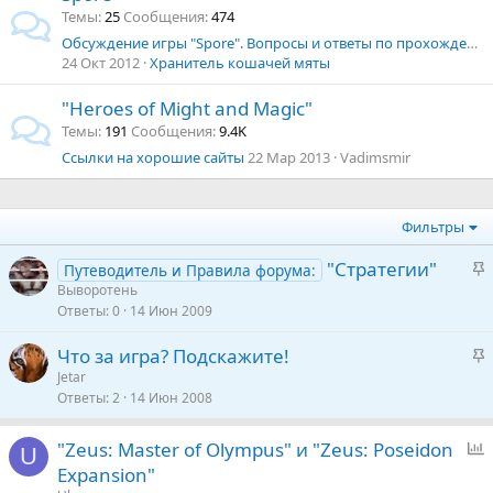
Темы
25
Сообщения
474
Обсуждение игры "Spore". Вопросы и ответы по прохождению
24 Окт 2012
Хранитель кошачей мяты
"Heroes of Might and Magic"
Темы
191
Сообщения
9.4K
Ссылки на хорошие сайты
22 Мар 2013
Vadimsmir
Фильтры
З
"Стратегии"
Путеводитель и Правила форума:
а
Выворотень
Ответы
0
14 Июн 2009
к
р
З
Что за игра? Подскажите!
е
а
Jetar
п
Ответы
2
14 Июн 2008
к
л
р
е
е
"Zeus: Master of Olympus" и "Zeus: Poseidon
U
п
п
Expansion"
о
л