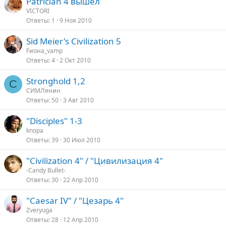
Patrician 4 вышел
VICTORI
Ответы
1
9 Ноя 2010
Sid Meier's Civilization 5
Fиона_vamp
Ответы
4
2 Окт 2010
Stronghold 1,2
С
СИМЛянин
Ответы
50
3 Авг 2010
"Disciples" 1-3
knopa
Ответы
39
30 Июл 2010
"Civilization 4" / "Цивилизация 4"
-Candy Bullet-
Ответы
30
22 Апр 2010
"Caesar IV" / "Цезарь 4"
Zveryuga
Ответы
28
12 Апр 2010