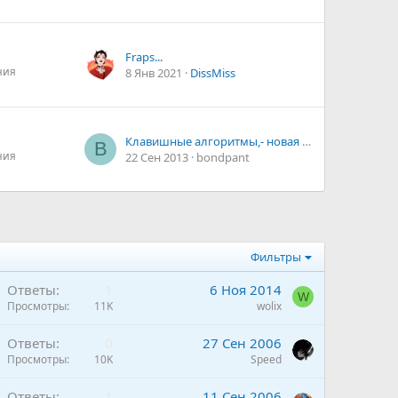
Fraps...
ния
8 Янв 2021
DissMiss
Клавишные алгоритмы,- новая технология программирования
B
ния
22 Сен 2013
bondpant
Фильтры
Ответы
1
6 Ноя 2014
W
Просмотры
11K
wolix
Ответы
0
27 Сен 2006
Просмотры
10K
Speed
Ответы
1
11 Сен 2006