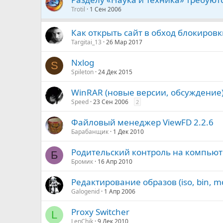
Trotil
1 Сен 2006
Как открыть сайт в обход блокиров
Targitai_13
26 Мар 2017
Nxlog
S
Spileton
24 Дек 2015
WinRAR (новые версии, обсуждение
Speed
23 Сен 2006
2
Файловый менеджер ViewFD 2.2.6
Барабанщик
1 Дек 2010
Родительский контроль на компью
Б
Бромик
16 Апр 2010
Редактирование образов (iso, bin, md
Galogenid
1 Апр 2006
Proxy Switcher
L
LenChik
9 Дек 2010