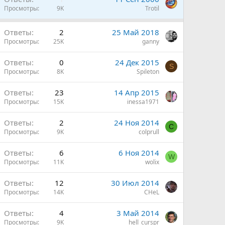
Просмотры
9K
Trotil
н
Ответы
2
25 Май 2018
Просмотры
25K
ganny
н
Ответы
0
24 Дек 2015
S
Просмотры
8K
Spileton
н
Ответы
23
14 Апр 2015
Просмотры
15K
inessa1971
Ответы
2
24 Ноя 2014
C
Просмотры
9K
colprull
Ответы
6
6 Ноя 2014
W
Просмотры
11K
wolix
Ответы
12
30 Июл 2014
Просмотры
14K
CHeL
Ответы
4
3 Май 2014
Просмотры
9K
hell_curspr