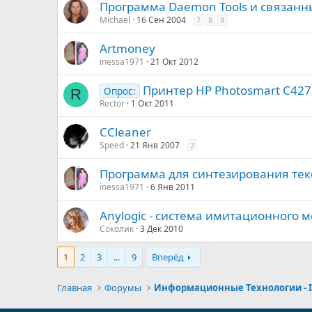
Программа Daemon Tools и связанн
Michael
16 Сен 2004
7
8
9
Artmoney
inessa1971
21 Окт 2012
Принтер HP Photosmart C42
Опрос:
R
Rector
1 Окт 2011
CCleaner
Speed
21 Янв 2007
2
Программа для синтезирования текс
inessa1971
6 Янв 2011
Anylogic - система имитационного
Соколик
3 Дек 2010
1
2
3
...
9
Вперёд
Главная
Форумы