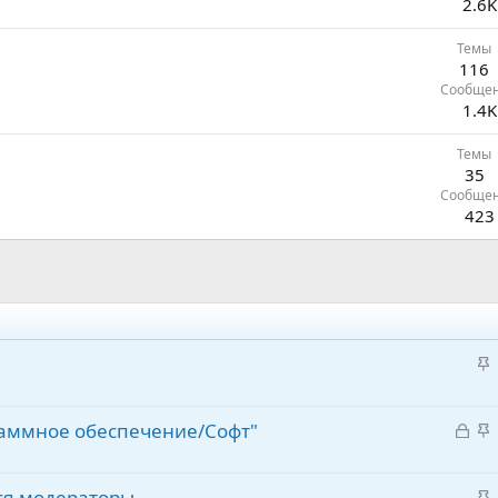
2.6K
Темы
116
Сообще
1.4K
Темы
35
Сообще
423
З
а
к
З
З
аммное обеспечение/Софт"
р
а
а
е
к
к
п
З
тся модераторы