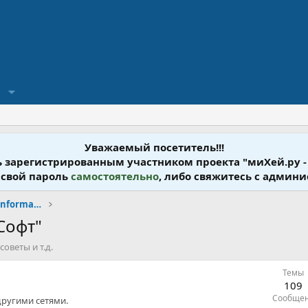
?
Уважаемый посетитель!!!
ь зарегистрированным участником проекта "миХей.ру -
 свой пароль
самостоятельно
, либо свяжитесь с админ
Информационные Технологии - Information Technology
Софт"
оветы и т.д.
Темы
109
Сообще
другими сетями.