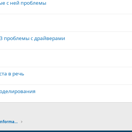
ые с ней проблемы
73 проблемы с драйверами
та в речь
 моделирования
Информационные Технологии - Information Technology