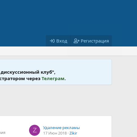
Вход
Регистрация
 дискусcионный клуб",
истратором через
Телеграм
.
Удаление рекламы
Z
ния
17 Июн 2018
Zikir