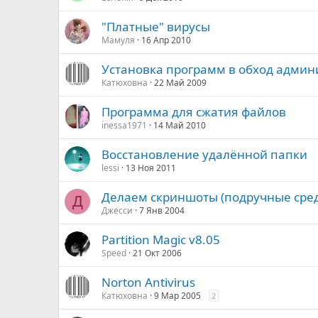
"Платные" вирусы
Мамуля
16 Апр 2010
Установка программ в обход админ
Катюховна
22 Май 2009
Программа для сжатия файлов
inessa1971
14 Май 2010
Восстановление удалённой папки
lessi
13 Ноя 2011
Делаем скриншоты (подручные сред
Д
Джесси
7 Янв 2004
Partition Magic v8.05
Speed
21 Окт 2006
Norton Antivirus
Катюховна
9 Мар 2005
2