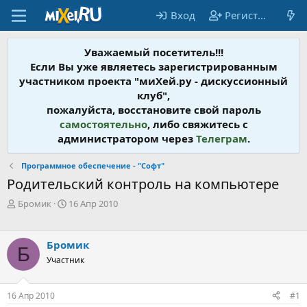
Вход
Регистрация
Уважаемый посетитель!!!
Если Вы уже являетесь зарегистрированным
участником проекта "миХей.ру - дискусcионный
клуб",
пожалуйста, восстановите свой пароль
самостоятельно
, либо свяжитесь с
администратором через
Телеграм
.
Программное обеспечение - "Софт"
Родительский контроль на компьютере
А
Д
Бромик
16 Апр 2010
в
а
т
т
о
а
Бромик
Б
р
н
Участник
т
а
е
ч
м
а
16 Апр 2010
#1
ы
л