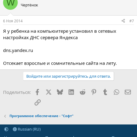
W
Чертёнок
6 Ноя 2014
#7
Я у ребенка на компьюитере установил в сетевых
настройках ДНС сервера Яндекса
dns.yandex.ru
Отсекает взрослые и сомнительные сайта на лету.
Войдите или зарегистрируйтесь для ответа.
Facebook
X (Twitter)
Bluesky
LinkedIn
Reddit
Pinterest
Tumblr
WhatsA
Эл
Поделиться:
Ссылка
Программное обеспечение - "Софт"
Russian (RU)