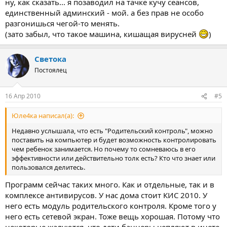
ну, как сказать... я позаводил на тачке кучу сеансов,
единственный админский - мой. а без прав не особо
разгонишься чегой-то менять.
(зато забыл, что такое машина, кишащая вирусней
)
Светока
Постоялец
16 Апр 2010
#5
Юле4ка написал(а):
Недавно услышала, что есть "Родительский контроль", можно
поставить на компьютер и будет возможность контролировать
чем ребенок занимается. Но почему то сомневаюсь в его
эффективности или действительно толк есть? Кто что знает или
пользовался делитесь.
Программ сейчас таких много. Как и отдельные, так и в
комплексе антивирусов. У нас дома стоит КИС 2010. У
него есть модуль родительского контроля. Кроме того у
него есть сетевой экран. Тоже вещь хорошая. Потому что
некоторые жалуются, что дети баннеры цепляют в инете.