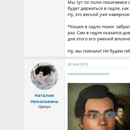
Мы тут по полю покатаемся с
будет держаться в седле, ка
Ну, это весной уже наверное
*Кошке в седло помог забра
раз. Сам в седле оказался д
для этого его умений вполне
Ну, мы поехали! Не будем те
20 Ноя 2016
===============>
Наталия
Николаевна
Оракул