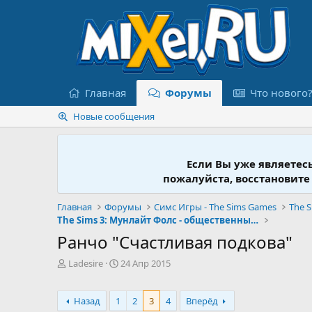
Главная
Форумы
Что нового
Новые сообщения
Если Вы уже являетес
пожалуйста, восстановите
Главная
Форумы
Симс Игры - The Sims Games
The S
The Sims 3: Мунлайт Фолс - общественные участки
Ранчо "Счастливая подкова"
А
Д
Ladesire
24 Апр 2015
в
а
т
т
о
а
Назад
1
2
3
4
Вперёд