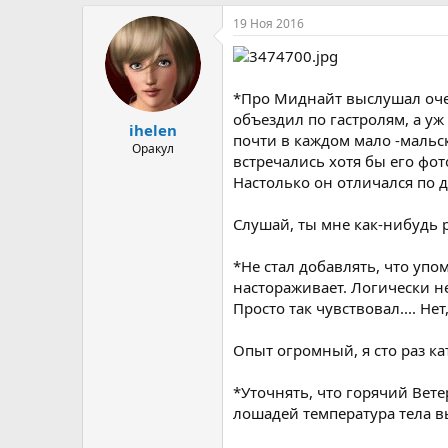
р
н
т
а
19 Ноя 2016
е
ч
м
а
ы
л
а
*Про Миднайт выслушал очен
объездил по гастролям, а уж
ihelen
почти в каждом мало -мальск
Оракул
встречались хотя бы его фот
Настолько он отличался по 
Слушай, ты мне как-нибудь 
*Не стал добавлять, что упом
настораживает. Логически не
Просто так чувствовал.... Н
Опыт огромный, я сто раз к
*Уточнять, что горячий Вете
лошадей температура тела вы