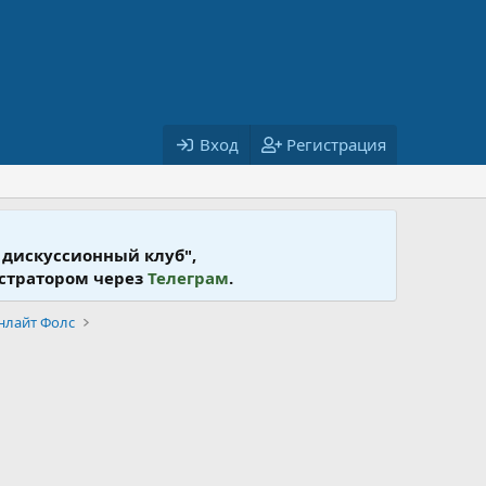
Вход
Регистрация
 дискусcионный клуб",
истратором через
Телеграм
.
унлайт Фолс