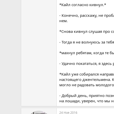
*Кайл согласно кивнул.*
- Конечно, расскажу, не про
нем.
*Снова кивнул слушая про с
- Тогда я не волнуюсь за т
*махнул ребятам, когда те б
- Удачно покататься, я здесь
*Кайл уже собирался направ
настоящего джентельмена. К
могло не радовать молодого
- Добрый день, приятно поз
на лошади, уверен, что мы 
24 Ноя 2016