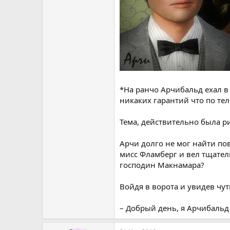
*На ранчо Арчибальд ехал в
никаких гарантий что по те
Тема, действительно была 
Арчи долго не мог найти по
мисс Фламберг и вел тщател
господин Макнамара?
Войдя в ворота и увидев чу
– Добрый день, я Арчибальд