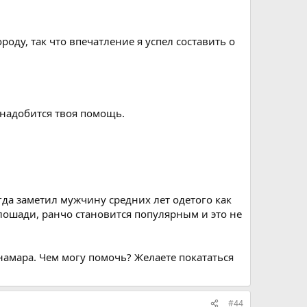
оду, так что впечатление я успел составить о
онадобится твоя помощь.
да заметил мужчину средних лет одетого как
лошади, ранчо становится популярным и это не
намара. Чем могу помочь? Желаете покататься
#44