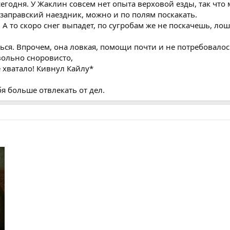
егодня. У Жаклин совсем нет опыта верховой езды, так что 
к заправский наездник, можно и по полям поскакать.
. А то скоро снег выпадет, по сугробам же не поскачешь, л
ться. Впрочем, она ловкая, помощи почти и не потребовало
овольно сноровисто,
 хватало! Кивнул Кайлу*
бя больше отвлекать от дел.