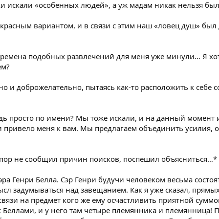
тки искали «особенных людей», а уж мадам никак нельзя бы
расным вариантом, и в связи с этим наш «ловец душ» был д
 времена подобных развлечений для меня уже минули… Я хо
ем?
о и доброжелательно, пытаясь как-то расположить к себе с
едь просто по имени? Мы тоже искали, и на данный момент 
и привело меня к вам. Мы предлагаем объединить усилия, 
 пор не сообщил причин поисков, поспешил объясниться…*
ра Генри Белла. Сэр Генри будучи человеком весьма состоя
ысл задумываться над завещанием. Как я уже сказал, прямых
язи на предмет кого же ему осчастливить приятной суммой
 с Беллами, и у него там четыре племянника и племянница!