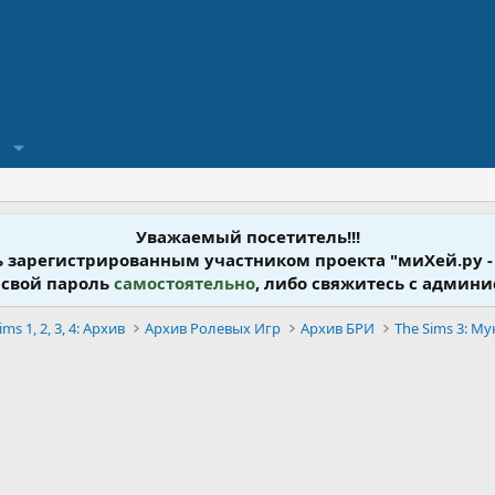
?
Уважаемый посетитель!!!
ь зарегистрированным участником проекта "миХей.ру -
 свой пароль
самостоятельно
, либо свяжитесь с админ
ims 1, 2, 3, 4: Архив
Архив Ролевых Игр
Архив БРИ
The Sims 3: М