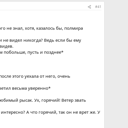
#41
о не знал, хотя, казалось бы, полмира
и не видел никогда? Ведь если бы ему
видев.
м побольше, пусть и позднее*
после этого уехала от него, очень
тветил весьма уверенно*
юбимый рысак. Ух, горячий! Ветер звать
нтересно? А что горячий, так он не врет же. У