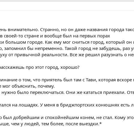
ь внимательно. Странно, но он даже названия города таког
 в своей-то стране и вообще был на первых порах
и большом городе. Как ему мог сниться город, который он 
о, запомнил бы непременно. Такой город не забудешь, раз у
духу от привычной реальности. Все же решил разузнать о не
расскажешь про этот город, хорошо?
инание о том, что приятель был там с Тави, которая вскоре 
 мог объяснить, почему.
ет, нужно было переключаться. Они же кататься приехали. О
атался на лошадях. У меня в бриджпортских конюшнях есть л
р был добрейшим и спокойнейшим конем, не стал. Кому это и
ше, чем у людей, тем более, после выездки.*