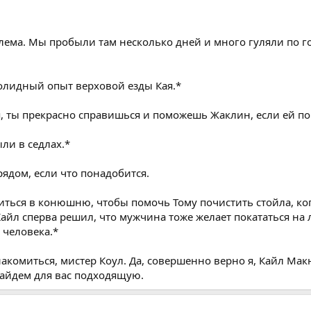
блема. Мы пробыли там несколько дней и много гуляли по гор
олидный опыт верховой езды Кая.*
ебя, ты прекрасно справишься и поможешь Жаклин, если ей п
ыли в седлах.*
 рядом, если что понадобится.
иться в конюшню, чтобы помочь Тому почистить стойла, ког
айл сперва решил, что мужчина тоже желает покататься на 
 человека.*
накомиться, мистер Коул. Да, совершенно верно я, Кайл Мак
найдем для вас подходящую.