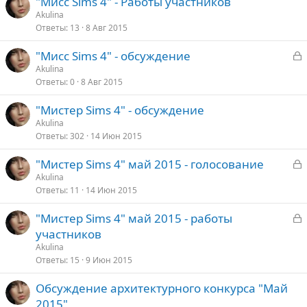
"Мисс Sims 4" - Работы участников
Akulina
Ответы
13
8 Авг 2015
З
"Мисс Sims 4" - обсуждение
а
Akulina
Ответы
0
8 Авг 2015
к
р
"Мистер Sims 4" - обсуждение
Akulina
т
Ответы
302
14 Июн 2015
а
З
"Мистер Sims 4" май 2015 - голосование
а
Akulina
Ответы
11
14 Июн 2015
к
р
З
"Мистер Sims 4" май 2015 - работы
а
участников
т
к
Akulina
а
р
Ответы
15
9 Июн 2015
Обсуждение архитектурного конкурса "Май
т
2015"
а