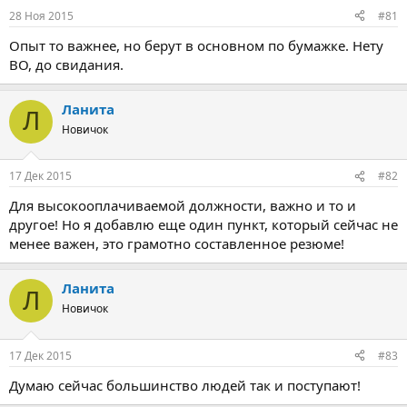
м
а
28 Ноя 2015
#81
ы
л
а
Опыт то важнее, но берут в основном по бумажке. Нету
ВО, до свидания.
Ланита
Л
Новичок
17 Дек 2015
#82
Для высокооплачиваемой должности, важно и то и
другое! Но я добавлю еще один пункт, который сейчас не
менее важен, это грамотно составленное резюме!
Ланита
Л
Новичок
17 Дек 2015
#83
Думаю сейчас большинство людей так и поступают!