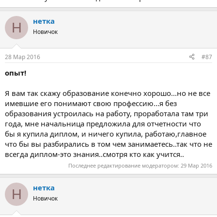
нетка
Н
Новичок
28 Мар 2016
#87
опыт!
Я вам так скажу образование конечно хорошо...но не все
имевшие его понимают свою профессию...я без
образования устроилась на работу, проработала там три
года, мне начальница предложила для отчетности что
бы я купила диплом, и ничего купила, работаю,главное
что бы вы разбирались в том чем занимаетесь..так что не
всегда диплом-это знания..смотря кто как учится..
Последнее редактирование модератором:
29 Мар 2016
нетка
Н
Новичок