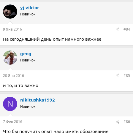
yj.viktor
Новичок
9 Янв 2016
#84
На сегодняшний день опыт намного важнее
geog
Новичок
20 Янв 2016
#85
и то, и то важно
nikitushka1992
N
Новичок
7 Фев 2016
#86
Что бы получить опыт надо иметь образование.