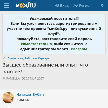
Вход
Регистрация
Уважаемый посетитель!!!
Если Вы уже являетесь зарегистрированным
участником проекта "миХей.ру - дискусcионный
клуб",
пожалуйста, восстановите свой пароль
самостоятельно
, либо свяжитесь с
администратором через
Телеграм
.
Профессия, Работа и Карьера
Высшее образование или опыт: что
важнее?
А
Д
PAMELLA
29 Май 2007
в
а
т
т
о
а
Наташа_Зубач
р
н
т
Новичок
а
е
ч