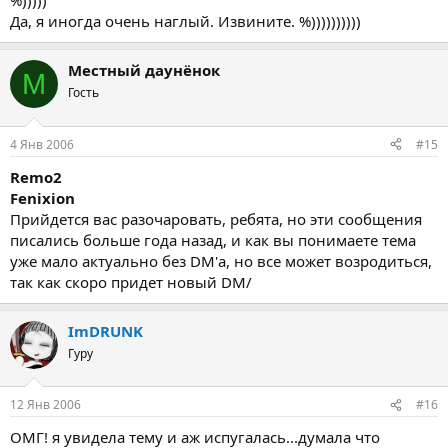
%)))))
Да, я иногда очень наглый. Извините. %))))))))))
Местный даунёнок
М
Гость
4 Янв 2006
#15
Remo2
Fenixion
Прийдется вас разочаровать, ребята, но эти сообщения
писались больше года назад, и как вы понимаете тема
уже мало актуально без DM'а, но все может возродиться,
так как скоро придет новый DM/
ImDRUNK
Гуру
12 Янв 2006
#16
ОМГ! я увидела тему и аж испугалась...думала что