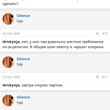
сделать?
Silence
Гуру
20 Ноя 2004
#10
Hristynja
, нет, у них там довольно жесткие требования
из-за религии. В общем шлю квенту и чаршит клирика.
Silence
Гуру
23 Ноя 2004
#11
Hristynja
, завтра открою партию.
Silence
Гуру