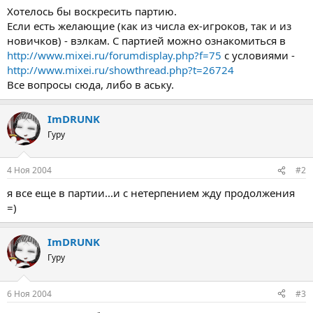
а
Хотелось бы воскресить партию.
Если есть желающие (как из числа ex-игроков, так и из
новичков) - вэлкам. С партией можно ознакомиться в
http://www.mixei.ru/forumdisplay.php?f=75
с условиями -
http://www.mixei.ru/showthread.php?t=26724
Все вопросы сюда, либо в аську.
ImDRUNK
Гуру
4 Ноя 2004
#2
я все еще в партии...и с нетерпением жду продолжения
=)
ImDRUNK
Гуру
6 Ноя 2004
#3