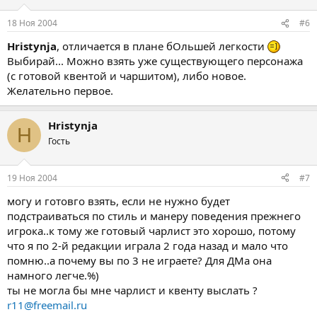
18 Ноя 2004
#6
Hristynja
, отличается в плане бОльшей легкости
Выбирай... Можно взять уже существующего персонажа
(с готовой квентой и чаршитом), либо новое.
Желательно первое.
Hristynja
H
Гость
19 Ноя 2004
#7
могу и готовго взять, если не нужно будет
подстраиваться по стиль и манеру поведения прежнего
игрока..к тому же готовый чарлист это хорошо, потому
что я по 2-й редакции играла 2 года назад и мало что
помню..а почему вы по 3 не играете? Для ДМа она
намного легче.%)
ты не могла бы мне чарлист и квенту выслать ?
r11@freemail.ru