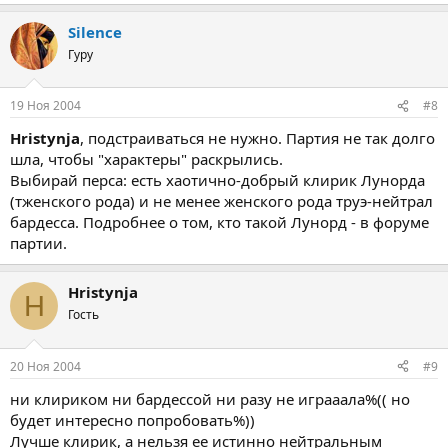
Silence
Гуру
19 Ноя 2004
#8
Hristynja
, подстраиваться не нужно. Партия не так долго
шла, чтобы "характеры" раскрылись.
Выбирай перса: есть хаотично-добрый клирик Лунорда
(тженского рода) и не менее женского рода труэ-нейтрал
бардесса. Подробнее о том, кто такой Лунорд - в форуме
партии.
Hristynja
H
Гость
20 Ноя 2004
#9
ни клириком ни бардессой ни разу не играаала%(( но
будет интересно попробовать%))
Лучше клирик, а нельзя ее истинно нейтральным