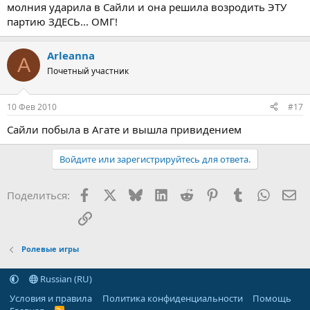
молния ударила в Сайли и она решила возродить ЭТУ
партию ЗДЕСЬ... ОМГ!
Arleanna
A
Почетный участник
10 Фев 2010
#17
Сайли побыла в Агате и вышла привидением
Войдите или зарегистрируйтесь для ответа.
Facebook
X (Twitter)
Bluesky
LinkedIn
Reddit
Pinterest
Tumblr
WhatsA
Эл
Поделиться:
Ссылка
Ролевые игры
Russian (RU)
Условия и правила
Политика конфиденциальности
Помощь