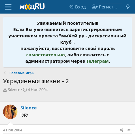
Вход
Регистрация
Уважаемый посетитель!!!
Если Вы уже являетесь зарегистрированным
участником проекта "миХей.ру - дискусcионный
клуб",
пожалуйста, восстановите свой пароль
самостоятельно
, либо свяжитесь с
администратором через
Телеграм
.
Ролевые игры
Украденные жизни - 2
А
Д
Silence
4 Ноя 2004
в
а
т
т
о
а
Silence
р
н
Гуру
т
а
е
ч
м
а
4 Ноя 2004
#1
ы
л