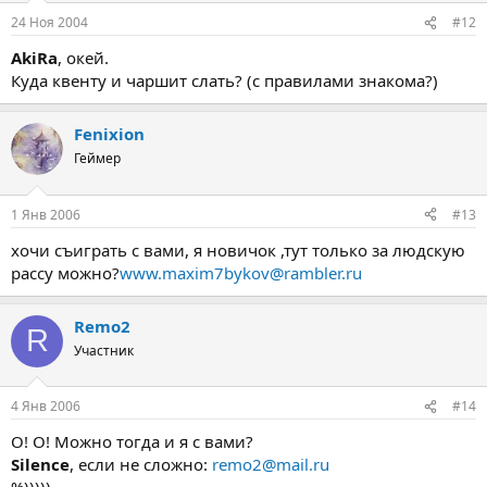
24 Ноя 2004
#12
AkiRa
, окей.
Куда квенту и чаршит слать? (с правилами знакома?)
Fenixion
Геймер
1 Янв 2006
#13
хочи съиграть с вами, я новичок ,тут только за людскую
рассу можно?
www.maxim7bykov@rambler.ru
Remo2
R
Участник
4 Янв 2006
#14
О! О! Можно тогда и я с вами?
Silence
, если не сложно:
remo2@mail.ru