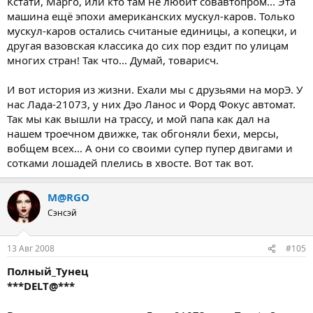
Кстати, Марго, или кто там не любит совавтопром... Эта
машина ещё эпохи американских мускул-каров. Только
мускул-каров остались считаные единицы, а копецки, и
другая вазовская классика до сих пор ездит по улицам
многих стран! Так что... Думай, товарисч.
И вот история из жизни. Ехали мы с друзьями на морЭ. У
нас Лада-21073, у них Дэо Ланос и Форд Фокус автомат.
Так мы как вышли на трассу, и мой папа как дал на
нашем троечном движке, так обгоняли бехи, мерсы,
вобщем всех... А они со своими супер пупер двигами и
сотками лошадей плелись в хвосте. Вот так вот.
М@RGO
Сэнсэй
13 Авг 2008
#105
Полный_Тунец
***DELT@***