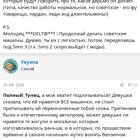
которые будут говорить про то, какое дерьмо он делает
(типа, качество работы нормальное, но советское - это фу
товарищи, пардон, леди энд джентельмены!)
P.S.
Молодец ***DELT@*** ! Продолжай делать советские
машины. Думаю, ты их с легкостью, потом, переделаешь
под Sims 3 (т.к. Sims 2 скоро выйдет с моды).
Feyona
Сэнсэй
25 Авг 2008
#113
Полный_Тунец
, а мож хватит подлизываться? Девушка
сказала, что ей нравятся ВСЕ машинки, не стоит
приписывать ей переиначенные тобой слова. Претензии
были к отечественному автопрому, может девушке не
нравятся те жигули и москвичи, которые
изготавливались раньше, и в которых, по прошествию
времени в салоне начинало жутко вонять бензином.