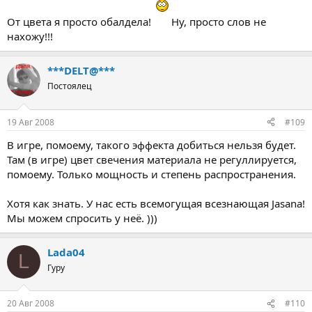
От цвета я просто обалдела!
Ну, просто слов не
нахожу!!!
***DELT@***
Постоялец
19 Авг 2008
#109
В игре, помоему, такого эффекта добиться нельзя будет.
Там (в игре) цвет свечения материала не регуллируется,
помоему. Только мощность и степень распространения.
Хотя как знать. У нас есть всемогущая всезнающая Jasana!
Мы можем спросить у неё. )))
Lada04
L
Гуру
20 Авг 2008
#110