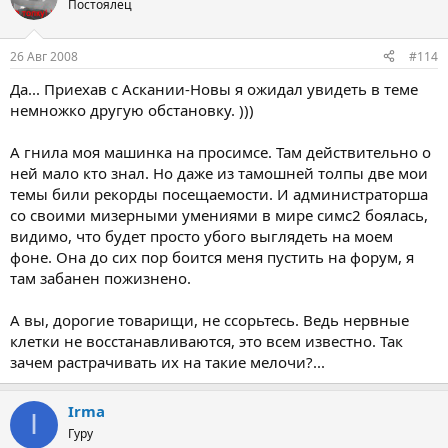
Постоялец
26 Авг 2008
#114
Да... Приехав с Аскании-Новы я ожидал увидеть в теме
немножко другую обстановку. )))
А гнила моя машинка на просимсе. Там действительно о
ней мало кто знал. Но даже из тамошней толпы две мои
темы били рекорды посещаемости. И администраторша
со своими мизерными умениями в мире симс2 боялась,
видимо, что будет просто убого выглядеть на моем
фоне. Она до сих пор боится меня пустить на форум, я
там забанен пожизнено.
А вы, дорогие товарищи, не ссорьтесь. Ведь нервные
клетки не восстанавливаются, это всем известно. Так
зачем растрачивать их на такие мелочи?...
Irma
I
Гуру