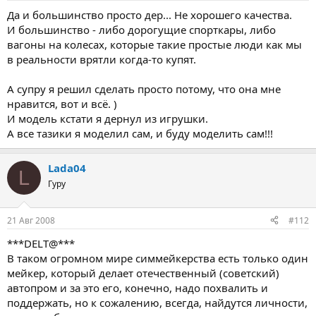
Да и большинство просто дер... Не хорошего качества.
И большинство - либо дорогущие спорткары, либо
вагоны на колесах, которые такие простые люди как мы
в реальности врятли когда-то купят.
А супру я решил сделать просто потому, что она мне
нравится, вот и всё. )
И модель кстати я дернул из игрушки.
А все тазики я моделил сам, и буду моделить сам!!!
Lada04
L
Гуру
21 Авг 2008
#112
***DELT@***
В таком огромном мире симмейкерства есть только один
мейкер, который делает отечественный (советский)
автопром и за это его, конечно, надо похвалить и
поддержать, но к сожалению, всегда, найдутся личности,