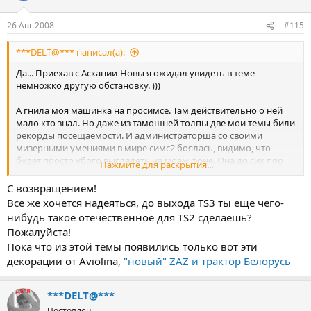
26 Авг 2008
#115
***DELT@*** написал(а):
Да... Приехав с Аскании-Новы я ожидал увидеть в теме
немножко другую обстановку. )))
А гнила моя машинка на просимсе. Там действительно о ней
мало кто знал. Но даже из тамошней толпы две мои темы били
рекорды посещаемости. И администраторша со своими
мизерными умениями в мире симс2 боялась, видимо, что
будет просто убого выглядеть на моем фоне. Она до сих пор
Нажмите для раскрытия...
боится меня пустить на форум, я там забанен пожизнено.
С возвращением!
А вы, дорогие товарищи, не ссорьтесь. Ведь нервные клетки не
Все же хочется надеяться, до выхода TS3 ты еще чего-
восстанавливаются, это всем известно. Так зачем растрачивать
нибудь такое отечественное для TS2 сделаешь?
их на такие мелочи?...
Пожалуйста!
Пока что из этой темы появились только вот эти
декорации от Aviolina,
"новый" ZAZ и трактор Белорусь
***DELT@***
Постоялец