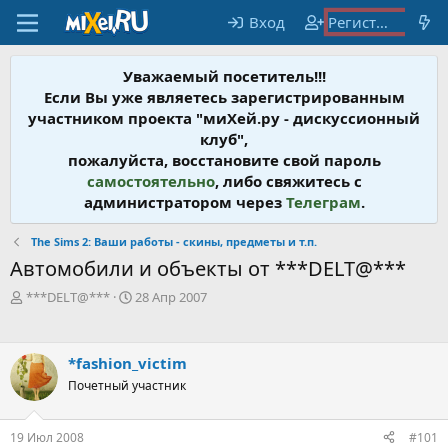
Вход
Регистрация
Уважаемый посетитель!!!
Если Вы уже являетесь зарегистрированным
участником проекта "миХей.ру - дискусcионный
клуб",
пожалуйста, восстановите свой пароль
самостоятельно
, либо свяжитесь с
администратором через
Телеграм
.
The Sims 2: Ваши работы - скины, предметы и т.п.
Автомобили и объекты от ***DELT@***
А
Д
***DELT@***
28 Апр 2007
в
а
т
т
о
а
*fashion_victim
р
н
т
Почетный участник
а
е
ч
м
а
19 Июл 2008
#101
ы
л