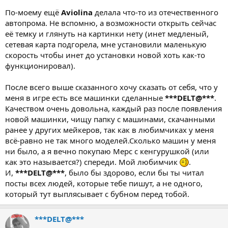
По-моему ещё
Aviolina
делала что-то из отечественного
автопрома. Не вспомню, а возможности открыть сейчас
её темку и глянуть на картинки нету (инет медленый,
сетевая карта подгорела, мне установили маленькую
скорость чтобы инет до установки новой хоть как-то
функционировал).
После всего выше сказанного хочу сказать от себя, что у
меня в игре есть все машинки сделанные
***DELT@***
.
Качеством очень довольна, каждый раз после появления
новой машинки, чищу папку с машинами, скачанными
ранее у других мейкеров, так как в любимчиках у меня
всё-равно не так много моделей.Сколько машин у меня
ни было, а я вечно покупаю Мерс с кенгурушкой (или
как это называется?) спереди. Мой любимчик
.
И,
***DELT@***
, было бы здорово, если бы ты читал
посты всех людей, которые тебе пишут, а не одного,
который тут выплясывает с бубном перед тобой.
***DELT@***