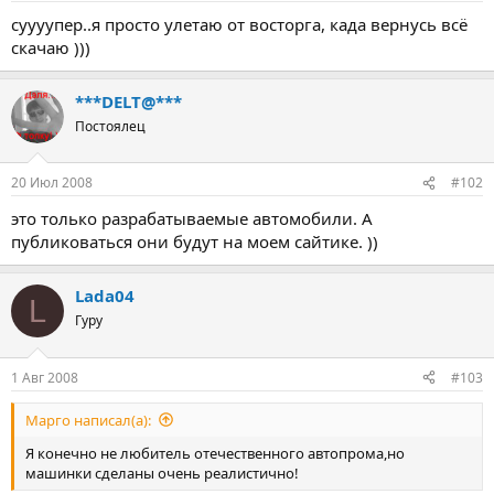
а
суууупер..я просто улетаю от восторга, када вернусь всё
скачаю )))
***DELT@***
Постоялец
20 Июл 2008
#102
это только разрабатываемые автомобили. А
публиковаться они будут на моем сайтике. ))
Lada04
L
Гуру
1 Авг 2008
#103
Mарго написал(а):
Я конечно не любитель отечественного автопрома,но
машинки сделаны очень реалистично!