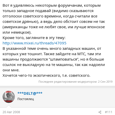
Вот я удивляюсь некоторым форумчанам, которым
только западное подавай (видимо сказываются
отголоски советского времени, когда считали все
советское дрянью), а ведь дело обстоит совсем не так
(американцы тоже не любят свое, им лучше японское
или немецкое).
Кроме того, загляните в эту тему:
http://www.mixei.ru/threads/47095
В указанной теме очень много западных машин, от
которых уже тошнит. Также зайдите на МТС, там эти
машины продолжаются “штамповаться”, но я больше
ссылок не выкладную на те машины, так как надоели
они мне.
Хочется чего-то экзотического, т.е. советского.
Последнее редактирование модератором:
2 Сен 2019
***DELT@***
Постоялец
20 Авг 2008
#111