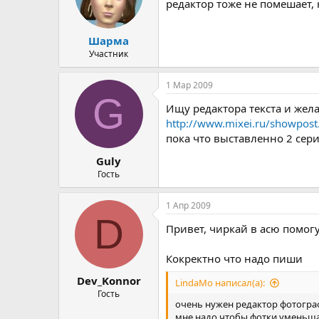
редактор тоже не помешает, 
Шарма
Участник
1 Мар 2009
G
Ищу редактора текста и жел
http://www.mixei.ru/showpos
пока что выставленно 2 сер
Guly
Гость
1 Апр 2009
D
Привет, чиркай в асю помог
Кокректно что надо пиши
Dev_Konnor
LindaMo написал(а):
Гость
очень нужен редактор фотогра
мне надо чтобы фотки уменьшал