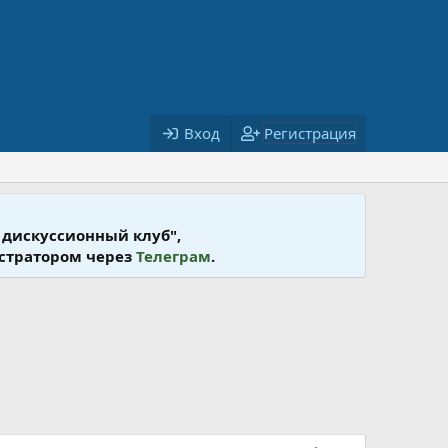
Вход
Регистрация
 дискусcионный клуб",
истратором через
Телеграм
.