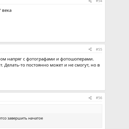
#54
 века
#55
ном напряг с фотографами и фотошоперами.
. Делать-то постоянно может и не смогут, но в
#56
етсо завершить начатое