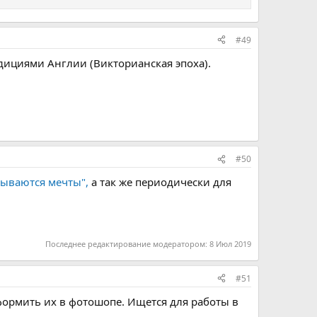
#49
дициями Англии (Викторианская эпоха).
#50
бываются мечты",
а так же периодически для
Последнее редактирование модератором:
8 Июл 2019
#51
формить их в фотошопе. Ищется для работы в