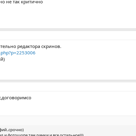
но не так критично
ательно редактора скринов.
t.php?p=2253006
ий)
у,договоримсо
фий..срочно)
 и фотошопе там рамки и все остальное)))