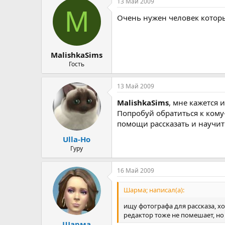
13 Май 2009
M
Очень нужен человек которы
MalishkaSims
Гость
13 Май 2009
MalishkaSims
, мне кажется 
Попробуй обратиться к кому-
помощи рассказать и научить
Ulla-Ho
Гуру
16 Май 2009
Шарма; написал(а):
ищу фотографа для рассказа, х
редактор тоже не помешает, но
Шарма