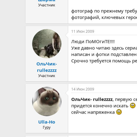
Участник
фотограф по прежнему требуе
фотографий, ключевых герое
11 Июн 2009
Люди ПоМОгиТЕ!!!!
Уже давно читаю здесь сериа
написан и фотки подставлен
Срочно требуется помощь ре
ОльЧик-
rullezzzz
Участник
14 Июн 2009
ОльЧик- rullezzzz
, первую 
придется конечно искать
сейчас напряженка
Ulla-Ho
Гуру