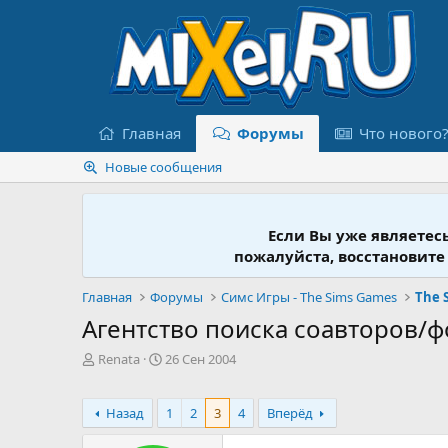
Главная
Форумы
Что нового
Новые сообщения
Если Вы уже являетес
пожалуйста, восстановите
Главная
Форумы
Симс Игры - The Sims Games
The 
Агентство поиска соавторов/
А
Д
Renata
26 Сен 2004
в
а
т
т
о
а
Назад
1
2
3
4
Вперёд
р
н