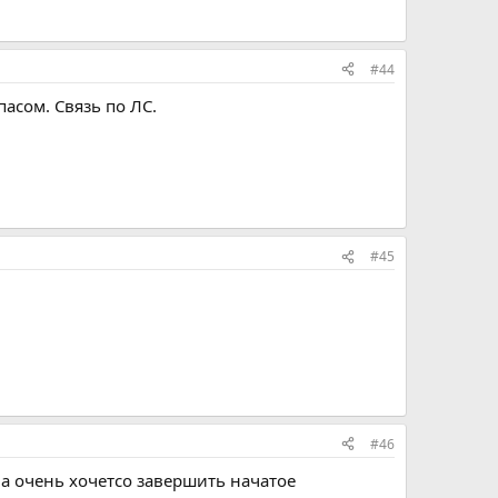
#44
асом. Связь по ЛС.
#45
#46
а очень хочетсо завершить начатое