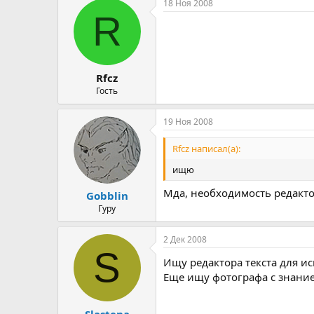
т
а
18 Ноя 2008
е
ч
R
м
а
ы
л
а
Rfcz
Гость
19 Ноя 2008
Rfcz написал(а):
ищю
Мда, необходимость редакт
Gobblin
Гуру
2 Дек 2008
S
Ищу редактора текста для 
Еще ищу фотографа с знание
Slastena