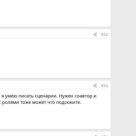
#52
#53
и я умею писать сценарии. Нужен соавтор и
С ролями тоже может что подскжите.