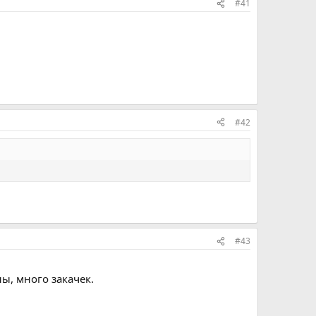
#41
#42
#43
ы, много закачек.