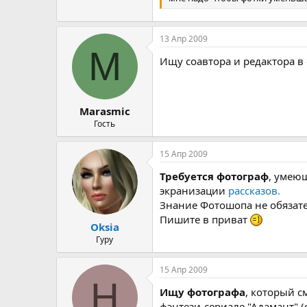
13 Апр 2009
M
Ищу соавтора и редактора в
Marasmic
Гость
15 Апр 2009
Требуется фотограф
, умею
экранизации
рассказов.
Знание Фотошопа не обязате
Пишите в приват
Oksia
Гуру
15 Апр 2009
Н
Ищу фотографа
, который с
фэнтези-сериале "Адамант" (