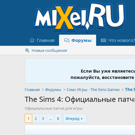
Главная
Форумы
Что нового
Новые сообщения
Если Вы уже являетес
пожалуйста, восстановите
Главная
Форумы
Симс Игры - The Sims Games
The Sims 4: Официальные патч
Официальные патчи для игры
1
2
3
...
8
Вперёд