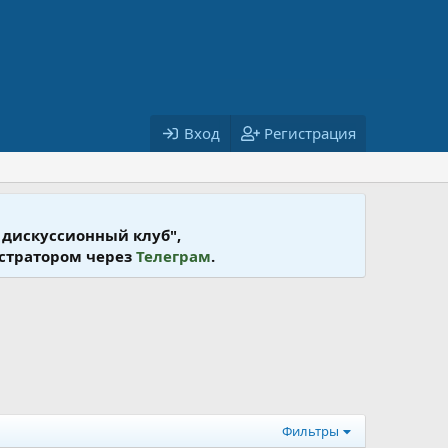
Вход
Регистрация
 дискусcионный клуб",
истратором через
Телеграм
.
Фильтры