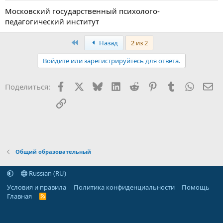
а
Московский государственный психолого-
педагогический институт
First
Назад
2 из 2
Войдите или зарегистрируйтесь для ответа.
Facebook
X (Twitter)
Bluesky
LinkedIn
Reddit
Pinterest
Tumblr
WhatsA
Эл
Поделиться:
Ссылка
Общий образовательный
Russian (RU)
Условия и правила
Политика конфиденциальности
Помощь
Главная
R
S
S