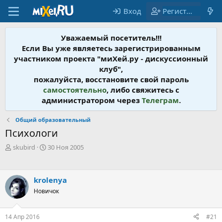
Вход
Регистрация
Уважаемый посетитель!!!
Если Вы уже являетесь зарегистрированным
участником проекта "миХей.ру - дискусcионный
клуб",
пожалуйста, восстановите свой пароль
самостоятельно
, либо свяжитесь с
администратором через
Телеграм
.
Общий образовательный
Психологи
А
Д
skubird
30 Ноя 2005
в
а
т
т
о
а
krolenya
р
н
т
Новичок
а
е
ч
м
а
14 Апр 2016
#21
ы
л