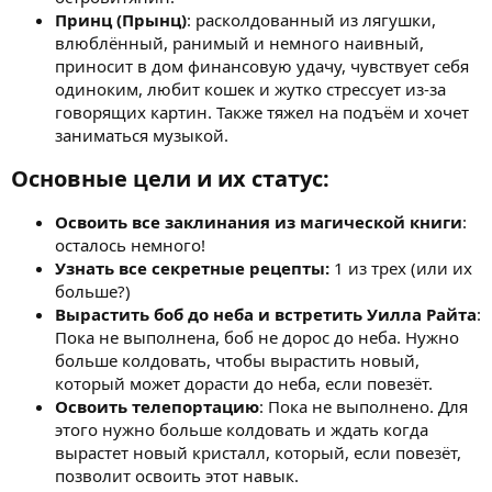
Принц (Прынц)
: расколдованный из лягушки,
влюблённый, ранимый и немного наивный,
приносит в дом финансовую удачу, чувствует себя
одиноким, любит кошек и жутко стрессует из-за
говорящих картин. Также тяжел на подъём и хочет
заниматься музыкой.
Основные цели и их статус:​
Освоить все заклинания из магической книги
:
осталось немного!
Узнать все секретные рецепты:
1 из трех (или их
больше?)
Вырастить боб до неба и встретить Уилла Райта
:
Пока не выполнена, боб не дорос до неба. Нужно
больше колдовать, чтобы вырастить новый,
который может дорасти до неба, если повезёт.
Освоить телепортацию
: Пока не выполнено. Для
этого нужно больше колдовать и ждать когда
вырастет новый кристалл, который, если повезёт,
позволит освоить этот навык.