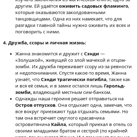
другим. Ей удаётся
оживить садовых фламинго
,
которые оказываются заколдованными
танцовщицами. Одна из них намекает, что для
разгадки главной тайны нужно оживить их всех и
поговорить с ними.
4. Дружба, ссоры и личная жизнь:
Жанна знакомится и дружит с
Сэнди
—
«Золушкой», живущей со злой мачехой и отцом-
зомби. Их дружба переживает ссору из-за ревности
и недопонимания. Спустя какое-то время, Жанна
узнаёт, что
Сэнди трагически погибла
, также как
и вся её семья, и в замке остался лишь
Гарольд-
зомби,
владеющий местным сим-банком.
Однажды наша героиня решает отправиться на
Остров отпусков
. Она отдыхает одна, замечая, что
все вокруг приезжают туда отдыхать семьями. Но
там она встречает смуглого красавчика
островитянина
Кайла
, который приехал в отель со
своими младшими братом и сестрой (по крайней
мере, так он сказал Жанне. И о том женат ли он на