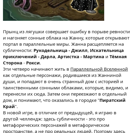
Прынц из лягушки совершает ошибку в порыве ревности
и нагоняет сонные облака на Жанну, которые открывают
портал в параллельные миры. Жанна расщепляется на
субличности:
Рукодельница - Джилл
,
Искательница
приключений - Дарла
,
Артистка - Мартина
и
Тёмная
Сторона
-
Рокси
.
Эти четверо начинают жить в
Параллельной Вселенной
как отдельные персонажи, родившиеся из Жанниной
души, и попадают в очень странный дом с историей и
таинственными сонными облаками, которые, видимо, и
перенесли их сюда. Затем они переезжают в отдельный
дом, и понимают, что оказались в городке "
Пиратский
Край
".
В новой игре, в отличие от предыдущей, я играю в
другой челлендж: здесь субличности - это про
метафорических персонажей в метафорическом
пространстве, а не про реальных людей. Поэтому здесь