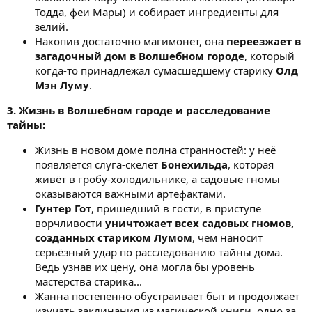
Тодда, феи Мары) и собирает ингредиенты для
зелий.
Накопив достаточно магимонет, она
переезжает в
загадочный дом в Волшебном городе
, который
когда-то принадлежал сумасшедшему старику
Олд
Мэн Луму
.
3. Жизнь в Волшебном городе и расследование
тайны:
Жизнь в новом доме полна странностей: у неё
появляется слуга-скелет
Бонехильда
, которая
живёт в гробу-холодильнике, а садовые гномы
оказываются важными артефактами.
Гунтер Гот
, пришедший в гости, в приступе
ворчливости
уничтожает всех садовых гномов,
созданных стариком Лумом
, чем наносит
серьёзный удар по расследованию тайны дома.
Ведь узнав их цену, она могла бы уровень
мастерства старика...
Жанна постепенно обустраивает быт и продолжает
изучать заклинания из магической книги, одно за