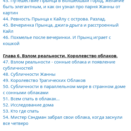
43. Путешествие Прынца в Волшебшый город, желание
быть элегантным, и как он узнал про парня Жанны от
картин
44. Ревность Прынца к Кайлу с острова. Разлад.
45. Вечеринка Прынца, джига-дрыга и расстроенный
Кайл
46. Похмелье после вечеринки. И Прынц играет с
кошкой
Глава 6. Взлом реальности. Королевство облаков.
47. Взлом реальности - сонные облака и появление
субличностей
48. Субличности Жанны
49. Королевство Трагических Облаков
50. Субличности в параллельном мире в странном доме
с сонными облаками
51. Всем спать в облаках...
52. Исследование дома
53. Кто где спать
54. Мистер Сэндман забрал свои облака, когда заснули
все четверо