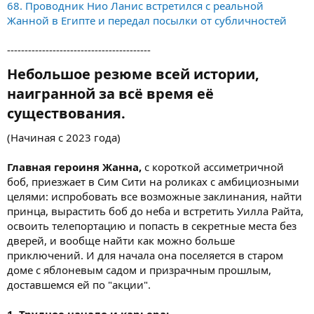
68. Проводник Нио Ланис встретился с реальной
Жанной в Египте и передал посылки от субличностей
-----------------------------------------
Небольшое резюме всей истории,
наигранной за всё время её
существования.​
(Начиная с 2023 года)
Главная героиня Жанна,
с короткой ассиметричной
боб, приезжает в Сим Сити на роликах с амбициозными
целями: испробовать все возможные заклинания, найти
принца, вырастить боб до неба и встретить Уилла Райта,
освоить телепортацию и попасть в секретные места без
дверей, и вообще найти как можно больше
приключений. И для начала она поселяется в старом
доме с яблоневым садом и призрачным прошлым,
доставшемся ей по "акции".
1. Трудное начало и карьера: