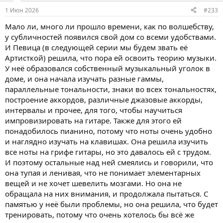
1 Июн 2026
#233
Мало ли, много ли прошло времени, как по волшебству,
у субличностей появился свой дом со всеми удобствами.
И Певица (в следующей серии мы будем звать её
Артисткой) решила, что пора ей освоить теорию музыки.
У неё образовался собственный музыкальный уголок в
доме, и она начала изучать разные гаммы,
параллельные тональности, знаки во всех тональностях,
построение аккордов, различные джазовые аккорды,
интервалы и прочее, для того, чтобы научиться
импровизировать на гитаре. Также для этого ей
понадобилось пианино, потому что ноты очень удобно
и наглядно изучать на клавишах. Она решила изучить
все ноты на грифе гитары, но это давалось ей с трудом.
И поэтому остальные над ней смеялись и говорили, что
она тупая и ленивая, что не понимает элементарных
вещей и не хочет шевелить мозгами. Но она не
обращала на них внимания, и продолжала пытаться. С
памятью у неё были проблемы, но она решила, что будет
тренировать, потому что очень хотелось бы всё же