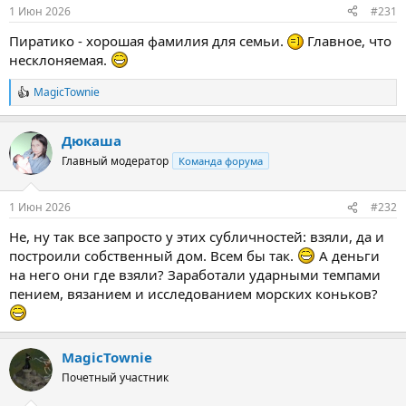
1 Июн 2026
#231
Пиратико - хорошая фамилия для семьи.
Главное, что
несклоняемая.
MagicTownie
Р
е
а
Дюкаша
к
ц
Главный модератор
Команда форума
и
и
:
1 Июн 2026
#232
Не, ну так все запросто у этих субличностей: взяли, да и
построили собственный дом. Всем бы так.
А деньги
на него они где взяли? Заработали ударными темпами
пением, вязанием и исследованием морских коньков?
MagicTownie
Почетный участник