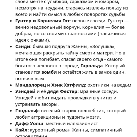
своей мечте с улыбкой, сарказмом и юмором,
несмотря на неудачи, стараясь извлечь пользу из
всего и найти смысл в любых поворотах судьбы.
Гунтер и Корнелия Гот
: первые соседи. Гунтер —
вечно недовольный ворчун, Корнелия — более
добрая, но со своими странностями (навязчивая
идея с очками).
Сэнди
: бывшая подруга Жанны, «Золушка»,
мечтающая раскрыть тайну смерти матери. Но в
итоге она погибает, спасая своего отца - самого
богатого человека в городе,
Гарольда
. Который
становится
зомби
и остаётся жить в замке один,
потеряв всех.
Мандалорец
и
Хэнк Хэтфилд:
охотники на ведьм
Уэнсдей
и её
дядя Фестер:
мрачные соседи.
Уэнсдей любит кидать прокладки в унитаз и
устраивать засоры.
Гэндальф:
весёлый старик-волшебник, который
любит аттракционы и пудрить мозги.
Дафф Уолш
: местный иллюзионист
Кайл:
курортный роман Жанны, симпатичный
островитянин.