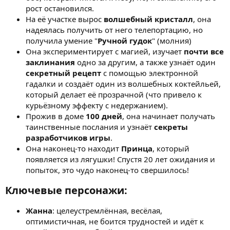
рост остановился.
На её участке вырос
волшебный кристалл
, она
надеялась получить от него телепортацию, но
получила умение "
Ручной гудок
" (молния)
Она экспериментирует с магией, изучает
почти все
заклинания
одно за другим, а также узнаёт один
секретный рецепт
с помощью электронной
гадалки и создаёт один из волшебных коктейльей,
который делает её прозрачной (что привело к
курьёзному эффекту с недержанием).
Прожив в доме
100 дней
, она начинает получать
таинственные послания и узнаёт
секреты
разработчиков игры
.
Она наконец-то находит
Принца
, который
появляется из лягушки! Спустя 20 лет ожидания и
попыток, это чудо наконец-то свершилось!
Ключевые персонажи:​
Жанна
: целеустремлённая, весёлая,
оптимистичная, не боится трудностей и идёт к