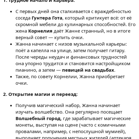
С первых дней она сталкивается с враждебностью
соседа
Гунтера Гота
, который критикует всё: от её
скромной мебели до кулинарных способностей. Его
жена
Корнелия
даёт Жанне странный, но в итоге
верный совет — купить очки.
Жанна начинает с низов музыкальной карьеры:
поёт а капелла на улице, затем получает гитару.
После череды неудач и финансовых трудностей
она упорно трудится и становится настройщиком
пианино, а затем —
певицей на свадьбах
.
Также, по совету Корнелии, Жанна приобретает
очки.
2. Открытие магии и переезд:
Получив магический набор, Жанна начинает
изучать волшебство. Она регулярно посещает
Волшебный город
, где зарабатывает магические
монеты, выступая на сцене (часто с комичными
провалами, например, с непослушной мумией),
выполняет поручения местных жителей (аптекаря