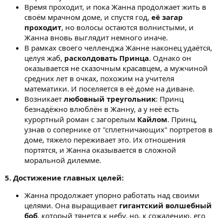
Время проходит, и пока Жанна продолжает жить в
своём мрачном доме, и спустя год,
её загар
проходит
, но волосы остаются волнистыми, и
Жанна вновь выглядит немного иначе.
В рамках своего челленджа Жанне наконец удаётся,
целуя жаб,
расколдовать Принца
. Однако он
оказывается не сказочным красавцем, а мужчиной
средних лет в очках, похожим на учителя
математики. И поселяется в её доме на диване.
Возникает
любовный треугольник
: Принц
безнадёжно влюблён в Жанну, а у неё есть
курортный роман с загорелым
Кайлом
. Принц,
узнав о сопернике от "сплетничающих" портретов в
доме, тяжело переживает это. Их отношения
портятся, и Жанна оказывается в сложной
моральной дилемме.
5. Достижение главных целей:
Жанна продолжает упорно работать над своими
целями. Она выращивает
гигантский волшебный
боб
, который тянется к небу, но, к сожалению, его