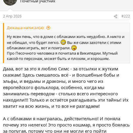
Почетный участник
2 Апр 2026
#222
Дюкаша написал(а):
Ну ясен пень, что в доме с облаками жить неудобно. А никто и
не обещал, что будет легко.
Вы же сами захотели с этими
облаками играть, вот и поиграли.
Про Песочного человека я почитала в Википедии. Мутный
какой-то персонаж, может быть и плохим, и хорошим.
Дааа, вот за это я люблю Симс - за отсылки к жутким
сказкам! Здесь смешалось всё - и Волшебные бобы и
эльфы, и ведьмы и драконы, и много чего из
европейского фольклора, особенно, когда мы
занимались переводом - столько всего интересного
находили!!! Только и остаётся разгадывать эти тайны! Их
хватит на всю жизнь, и то все не разгадаем!
А с облаками я наигралась, действительно! И поняла
почему это нелегко! Это просто кошмар, я просто боялась
за попугая, потому что они не могли его пойти