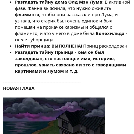
Разгадать тайну дома Олд Мэн Лума
: В активной
фазе. Жанна выяснила, что нужно оживить
фламинго
, чтобы они рассказали про Лума, и
узнала, что старик был очень одинок и был
помешан на прокачке харизмы и общался с
фламинго, и это у него в доме была
Бонехильда
-
скелет-уборщица...
Найти принца
:
ВЫПОЛНЕНА!
Принц расколдован!
Разгадать тайну Прынца - кем он был
заколдован, его настоящее имя, историю,
прошлое, узнать связано ли это с говорящими
картинами и Лумом и т. д.
----------------------------------------------------
НОВАЯ ГЛАВА