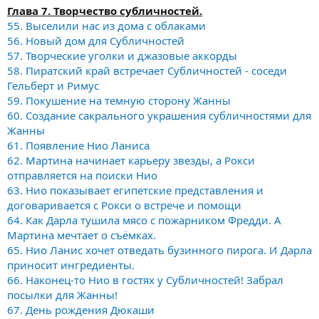
Глава 7. Творчество субличностей.
55. Выселили нас из дома с облаками
56. Новый дом для Субличностей
57. Творческие уголки и джазовые аккорды
58. Пиратский край встречает Субличностей - соседи
Гельберт и Римус
59. Покушение на темную сторону Жанны
60. Создание сакрального украшения субличностями для
Жанны
61. Появление Нио Ланиса
62. Мартина начинает карьеру звезды, а Рокси
отправляется на поиски Нио
63. Нио показывает египетские представления и
договаривается с Рокси о встрече и помощи
64. Как Дарла тушила мясо с пожарником Фредди. А
Мартина мечтает о съёмках.
65. Нио Ланис хочет отведать бузинного пирога. И Дарла
приносит ингредиенты.
66. Наконец-то Нио в гостях у Субличностей! Забрал
посылки для Жанны!
67. День рождения Дюкаши