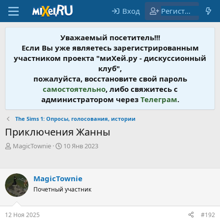
Вход
Регистрация
Уважаемый посетитель!!!
Если Вы уже являетесь зарегистрированным
участником проекта "миХей.ру - дискусcионный
клуб",
пожалуйста, восстановите свой пароль
самостоятельно
, либо свяжитесь с
администратором через
Телеграм
.
The Sims 1: Опросы, голосования, истории
Приключения Жанны
А
Д
MagicTownie
10 Янв 2023
в
а
т
т
о
а
MagicTownie
р
н
т
Почетный участник
а
е
ч
м
а
12 Ноя 2025
#192
ы
л