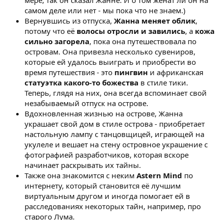
самом деле или нет - мы пока что не знаем.)
Вернувшись из отпуска,
Жанна меняет облик
,
потому что её
волосы отросли и завились
, а
кожа
сильно загорела
, пока она путешествовала по
островам. Она привезла несколько сувениров,
которые ей удалось выиграть и приобрести во
время путешествия - это
пингвин
и африканская
статуэтка какого-то божества
в стиле тики.
Теперь, глядя на них, она всегда вспоминает свой
незабываемый отпуск на острове.
Вдохновленная жизнью на острове, Жанна
украшает свой дом в стиле острова - приобретает
настольную лампу с танцовщицей, играющей на
укулеле и вешает на стену островное украшение с
фотографией разработчиков, которая вскоре
начинает раскрывать их тайны.
Также она знакомится с неким
Astern Mind
по
интернету, который становится её лучшим
виртуальным другом и иногда помогает ей в
расследованиях некоторых тайн, например, про
старого Лума.