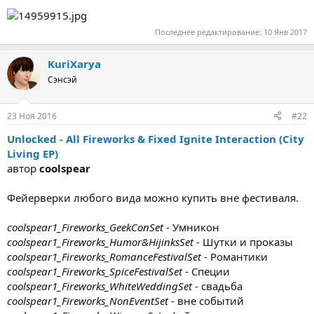
Последнее редактирование:
10 Янв 2017
KuriXarya
Сэнсэй
23 Ноя 2016
#22
Unlocked - All Fireworks & Fixed Ignite Interaction (City
Living EP)
автор
coolspear
Фейерверки любого вида можно купить вне фестиваля.
coolspear1_Fireworks_GeekConSet
- Умникон
coolspear1_Fireworks_Humor&HijinksSet
- Шутки и проказы
coolspear1_Fireworks_RomanceFestivalSet
- Романтики
coolspear1_Fireworks_SpiceFestivalSet
- Специи
coolspear1_Fireworks_WhiteWeddingSet
- свадьба
coolspear1_Fireworks_NonEventSet
- вне событий