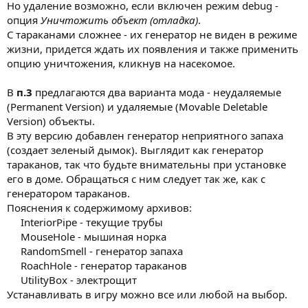
Но удаление возможно, если включен режим debug -
опция
Уничтожить объект (отладка)
.
С тараканами сложнее - их генератор не виден в режиме
жизни, придется ждать их появления и также применить
опцию уничтожения, кликнув на насекомое.
В
п.3
предлагаются два варианта мода - неудаляемые
(Permanent Version) и удаляемые (Movable Deletable
Version) объекты.
В эту версию добавлен генератор неприятного запаха
(создает зеленый дымок). Выглядит как генератор
тараканов, так что будьте внимательны при установке
его в доме. Обращаться с ним следует так же, как с
генератором тараканов.
Пояснения к содержимому архивов:
InteriorPipe - текущие трубы
MouseHole - мышиная норка
RandomSmell - генератор запаха
RoachHole - генератор тараканов
UtilityBox - электрощит​
Устанавливать в игру можно все или любой на выбор.