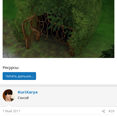
Ресурсы:
Читать дальше...
KuriXarya
Сэнсэй
7 Май 2017
#29