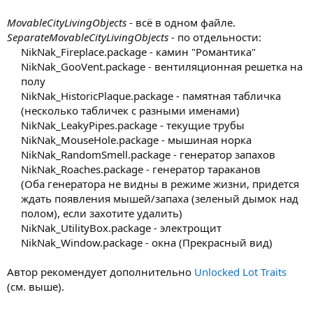
MovableCityLivingObjects
- всё в одном файле.
SeparateMovableCityLivingObjects
- по отдельности:
NikNak_Fireplace.package - камин "Романтика"
NikNak_GooVent.package - вентиляционная решетка на
полу
NikNak_HistoricPlaque.package - памятная табличка
(несколько табличек с разными именами)
NikNak_LeakyPipes.package - текущие трубы
NikNak_MouseHole.package - мышиная норка
NikNak_RandomSmell.package - генератор запахов
NikNak_Roaches.package - генератор тараканов
(Оба генератора не видны в режиме жизни, придется
ждать появления мышей/запаха (зеленый дымок над
полом), если захотите удалить)
NikNak_UtilityBox.package - электрощит
NikNak_Window.package - окна (Прекрасный вид)​
Автор рекомендует дополнительно
Unlocked Lot Traits
(см. выше).