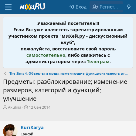
Вход
Регистрация
Уважаемый посетитель!!!
Если Вы уже являетесь зарегистрированным
участником проекта "миХей.ру - дискусcионный
клуб",
пожалуйста, восстановите свой пароль
самостоятельно
, либо свяжитесь с
администратором через
Телеграм
.
The Sims 4: Объекты и моды, изменяющие функциональность игры
Предметы: разблокирование; изменение
размеров, категорий и функций;
улучшение
А
Д
Akulina
12 Сен 2014
в
а
т
т
о
а
KuriXarya
р
н
т
Сэнсэй
а