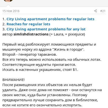
е
ч
м
а
15 Ноя 2016
#21
ы
л
а
1.
City Living apartment problems for regular lots
2.
Roaches for regular lots
3.
City Living apartment problems for any lot
автор
simlishdistractions
(= Laura, = pixiejuice)
Первый мод разблокирует ломающиеся предметы и
мышиную норку из аддона "Жизнь в городе".
Второй - генератор тараканов.
Все это теперь можно использовать на обычных лотах.
Соответствующие мудлеты прилагаются.
Искать в настенных украшениях, стоят $1.
ВНИМАНИЕ!
После размещения этих объектов их нельзя будет
удалить. Даже снос дома не поможет - они останутся на
своих местах, куда были установлены. Поэтому
предварительно лучше сохранить дом в библиотеке,
если не хотите его окончательно испортить.