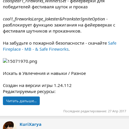
coolspear1_Fireworks_WinnersSet
- фейерверки для
победителей фестиваля шуток и проказ
cool1_fireworksLarge_Jokester&PranksterIgniteOption
-
разблокирует функцию зажигания на фейерверках с
фестиваля шутников и проказников.
На забудьте о пожарной безопасности - скачайте
Safe
Fireplace - MB - & Safe Fireworks
.
Искать в Увлечения и навыки / Разное
Создан на версии игры 1.24.112
Редактируемые ресурсы:
Читать дальше...
Последнее редактирование:
27 Апр 2017
KuriXarya