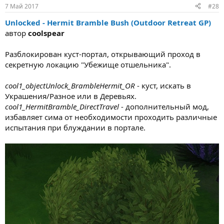
7 Май 2017
#28
Unlocked - Hermit Bramble Bush (Outdoor Retreat GP)
автор
coolspear
Разблокирован куст-портал, открывающий проход в
секретную локацию "Убежище отшельника".
cool1_objectUnlock_BrambleHermit_OR
- куст, искать в
Украшения/Разное или в Деревьях.
cool1_HermitBramble_DirectTravel
- дополнительный мод,
избавляет сима от необходимости проходить различные
испытания при блуждании в портале.