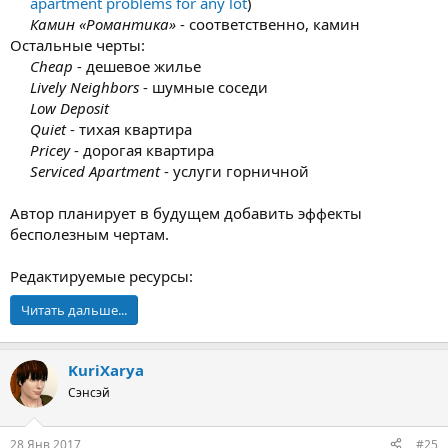
apartment problems for any lot
)
Камин «Романтика»
- соответственно, камин​
Остальные черты:
Cheap
- дешевое жилье
Lively Neighbors
- шумные соседи
Low Deposit
Quiet
- тихая квартира
Pricey
- дорогая квартира
Serviced Apartment
- услуги горничной​
Автор планирует в будущем добавить эффекты
бесполезным чертам.
Редактируемые ресурсы:
Читать дальше...
KuriXarya
Сэнсэй
28 Янв 2017
#25