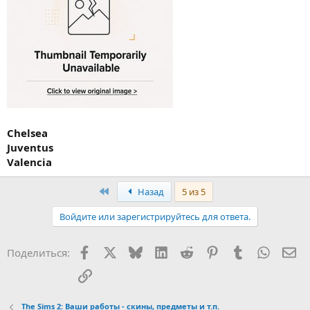
Chelsea
Juventus
Valencia
First
Назад
5 из 5
Войдите или зарегистрируйтесь для ответа.
Facebook
X (Twitter)
Bluesky
LinkedIn
Reddit
Pinterest
Tumblr
WhatsA
Эл
Поделиться:
Ссылка
The Sims 2: Ваши работы - скины, предметы и т.п.