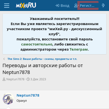
Вход
Регистрация
Уважаемый посетитель!!!
Если Вы уже являетесь зарегистрированным
участником проекта "миХей.ру - дискусcионный
клуб",
пожалуйста, восстановите свой пароль
самостоятельно
, либо свяжитесь с
администратором через
Телеграм
.
The Sims 2: Ваши работы - скины, предметы и т.п.
Переводы и авторские работы от
Neptun7878
А
Д
Neptun7878
3 Дек 2023
в
а
т
т
о
а
Neptun7878
р
н
т
Оракул
а
е
ч