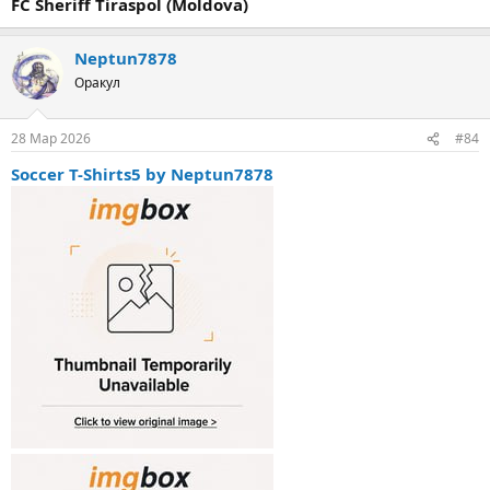
FC Sheriff Tiraspol (Moldova)
Neptun7878
Оракул
28 Мар 2026
#84
Soccer T-Shirts5 by Neptun7878