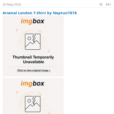
м
а
20 Мар 2026
#81
ы
л
а
Arsenal London T-Shirt by Neptun7878