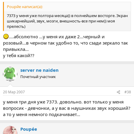
Poupйe написал(а):
7373 у меня уже полтора месяца)) в полнейшем восторге. Экран
шикарнейший, звук, мозги, внешность-все при нем)) моя
прелесть)
....абсолютно ...у меня их даже 2...черный и
розовый...в черном так удобно то, что сзади зеркало так
привыкла...
у тебя какой??
server ne naiden
Почетный участник
20 Мар 2007
#38
у меня три дня уже 7373. довольно. вот только у меня
вопросик - девчонки, а у вас в наушниках звук хороший?
а то у меня немного подкачивает...
Poupée