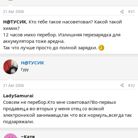
21 Авг 2006
#31
Н@ТУСИК
, Кто тебе такое насоветовал? Какой такой
химик?
12 часов имхо перебор. Излишняя перезарядка для
аккумулятора тоже аредна.
Так что лучше просто до полной зарядки.
Н@ТУСИК
Гуру
21 Авг 2006
#32
LadySamurai
Совсем не перебор.Кто мне советовал?Во-первых
продавец,а во-вторых у меня отец со всякой
электроникой занимаеца,так что все нормуль,всегда так
подзаряжали.
~Катя