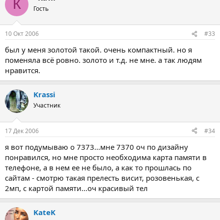
К
Гость
10 Окт 2006
#33
был у меня золотой такой. очень компактный. но я
поменяла всё ровно. золото и т.д. не мне. а так людям
нравится.
Krassi
Участник
17 Дек 2006
#34
я вот подумываю о 7373...мне 7370 оч по дизайну
понравился, но мне просто необходима карта памяти в
телефоне, а в нем ее не было, а как то прошлась по
сайтам - смотрю такая прелесть висит, розовенькая, с
2мп, с картой памяти...оч красивый тел
KateK