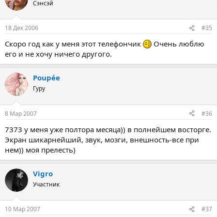
Сэнсэй
18 Дек 2006
#35
Скоро год как у меня этот телефончик
Очень люблю
его и не хочу ничего другого.
Poupée
Гуру
8 Мар 2007
#36
7373 у меня уже полтора месяца)) в полнейшем восторге.
Экран шикарнейший, звук, мозги, внешность-все при
нем)) моя прелесть)
Vigro
Участник
10 Мар 2007
#37