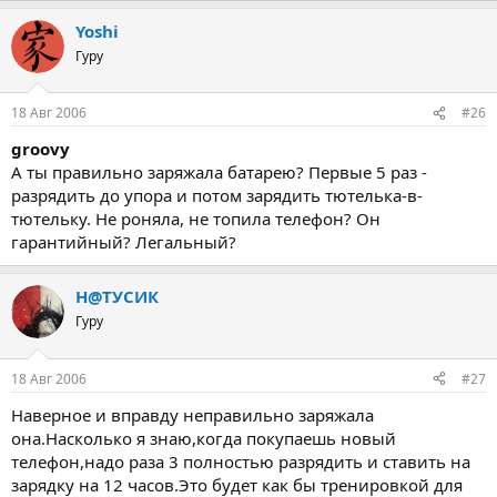
Yoshi
Гуру
18 Авг 2006
#26
groovy
А ты правильно заряжала батарею? Первые 5 раз -
разрядить до упора и потом зарядить тютелька-в-
тютельку. Не роняла, не топила телефон? Он
гарантийный? Легальный?
Н@ТУСИК
Гуру
18 Авг 2006
#27
Наверное и вправду неправильно заряжала
она.Насколько я знаю,когда покупаешь новый
телефон,надо раза 3 полностью разрядить и ставить на
зарядку на 12 часов.Это будет как бы тренировкой для