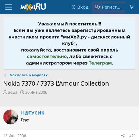
Вход
Регистрация
Уважаемый посетитель!!!
Если Вы уже являетесь зарегистрированным
участником проекта "миХей.ру - дискусcионный
клуб",
пожалуйста, восстановите свой пароль
самостоятельно
, либо свяжитесь с
администратором через
Телеграм
.
Nokia: все о моделях
Nokia 7370 / 7373 L’Amour Collection
А
Д
aqua
30 Янв 2006
в
а
т
т
о
а
Н@ТУСИК
р
н
т
Гуру
а
е
ч
м
а
13 Июл 2006
#21
ы
л