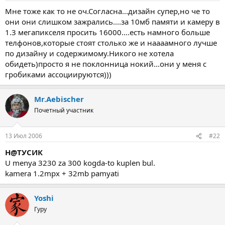
а
Мне тоже как то не оч.Согласна...дизайн супер,но че то
они они слишком зажрались....за 10мб памяти и камеру в
1.3 мегапикселя просить 16000....есть намного больше
телфонов,которые стоят столько же и наааамного лучше
по дизайну и содержимому.Никого не хотела
обидеть)просто я не поклонница нокий...они у меня с
гробиками ассоциируются)))
Mr.Aebischer
Почетный участник
13 Июл 2006
#22
Н@ТУСИК
U menya 3230 za 300 kogda-to kuplen bul.
kamera 1.2mpx + 32mb pamyati
Yoshi
Гуру