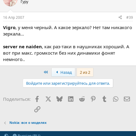
Гуру
16 Апр 2007
#39
Vigro
, у меня черный. А какое зеркало? Нет там никакого
зеркала...
server ne naiden
, как раз-таки в наушниках хороший. А
вот при макс. громкости без них динамики фонят
немного..
First
Назад
2 из 2
Войдите или зарегистрируйтесь для ответа.
Facebook
X (Twitter)
Bluesky
LinkedIn
Reddit
Pinterest
Tumblr
WhatsA
Эл
Поделиться:
Ссылка
Nokia: все о моделях
Russian (RU)