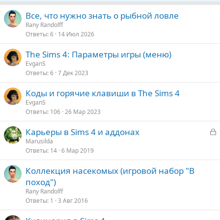
ы
е
т
п
Все, что нужно знать о рыбной ловле
а
л
Rany Randolff
е
Ответы
6
14 Июл 2026
The Sims 4: Параметры игры (меню)
о
EvganS
Ответы
6
7 Дек 2023
Коды и горячие клавиши в The Sims 4
EvganS
Ответы
106
26 Мар 2023
З
Карьеры в Sims 4 и аддонах
а
Marusilda
Ответы
14
6 Мар 2019
к
р
Коллекция насекомых (игровой набор "В
поход")
т
Rany Randolff
а
Ответы
1
3 Авг 2016