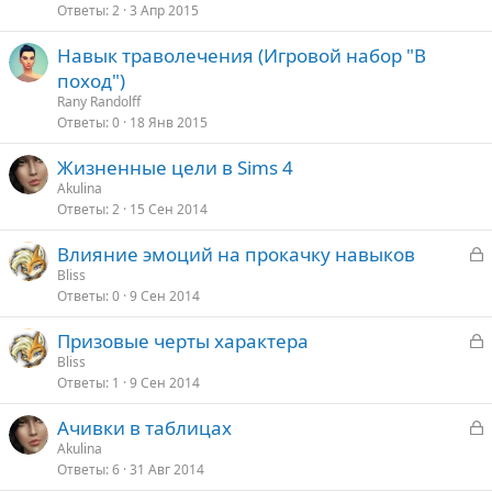
Ответы
2
3 Апр 2015
Навык траволечения (Игровой набор "В
поход")
Rany Randolff
Ответы
0
18 Янв 2015
Жизненные цели в Sims 4
Akulina
Ответы
2
15 Сен 2014
З
Влияние эмоций на прокачку навыков
а
Bliss
Ответы
0
9 Сен 2014
к
р
З
Призовые черты характера
а
Bliss
т
Ответы
1
9 Сен 2014
к
а
р
З
Ачивки в таблицах
а
Akulina
т
Ответы
6
31 Авг 2014
к
а