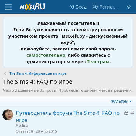
Вход
Регистрация
Уважаемый посетитель!!!
Если Вы уже являетесь зарегистрированным
участником проекта "миХей.ру - дискусcионный
клуб",
пожалуйста, восстановите свой пароль
самостоятельно
, либо свяжитесь с
администратором через
Телеграм
.
The Sims 4: Информация по игре
The Sims 4: FAQ по игре
Часто Задаваемые Вопросы. Проблемы, ошибки, методы решения.
Фильтры
З
З
Путеводитель форума The Sims 4: FAQ по
а
а
игре
к
к
Akulina
р
р
Ответы
0
29 Апр 2015