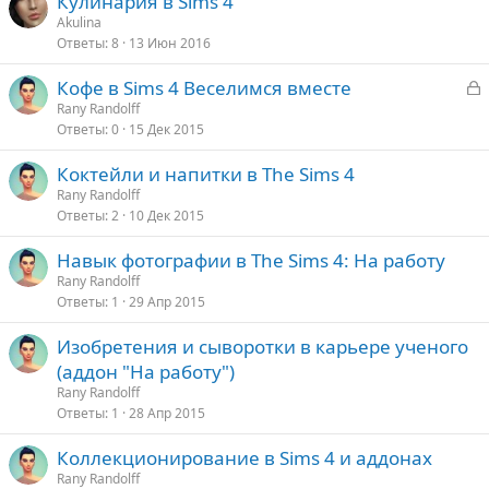
Кулинария в Sims 4
Akulina
Ответы
8
13 Июн 2016
З
Кофе в Sims 4 Веселимся вместе
а
Rany Randolff
Ответы
0
15 Дек 2015
к
р
Коктейли и напитки в The Sims 4
Rany Randolff
т
Ответы
2
10 Дек 2015
а
Навык фотографии в The Sims 4: На работу
Rany Randolff
Ответы
1
29 Апр 2015
Изобретения и сыворотки в карьере ученого
(аддон "На работу")
Rany Randolff
Ответы
1
28 Апр 2015
Коллекционирование в Sims 4 и аддонах
Rany Randolff