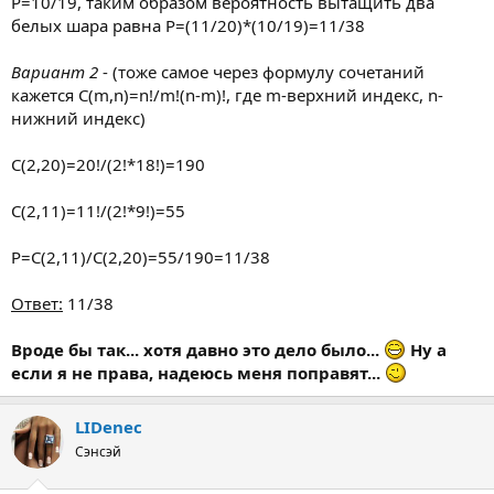
Р=10/19, таким образом вероятность вытащить два
белых шара равна Р=(11/20)*(10/19)=11/38
Вариант 2
- (тоже самое через формулу сочетаний
кажется С(m,n)=n!/m!(n-m)!, где m-верхний индекс, n-
нижний индекс)
C(2,20)=20!/(2!*18!)=190
С(2,11)=11!/(2!*9!)=55
Р=С(2,11)/С(2,20)=55/190=11/38
Ответ:
11/38
Вроде бы так... хотя давно это дело было...
Ну а
если я не права, надеюсь меня поправят...
LIDenec
Сэнсэй