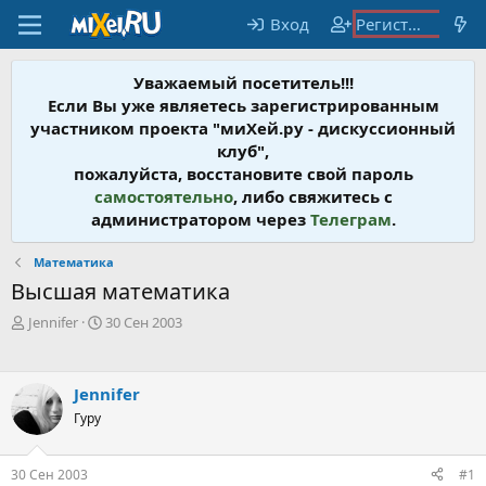
Вход
Регистрация
Уважаемый посетитель!!!
Если Вы уже являетесь зарегистрированным
участником проекта "миХей.ру - дискусcионный
клуб",
пожалуйста, восстановите свой пароль
самостоятельно
, либо свяжитесь с
администратором через
Телеграм
.
Математика
Высшая математика
А
Д
Jennifer
30 Сен 2003
в
а
т
т
о
а
Jennifer
р
н
т
Гуру
а
е
ч
м
а
30 Сен 2003
#1
ы
л