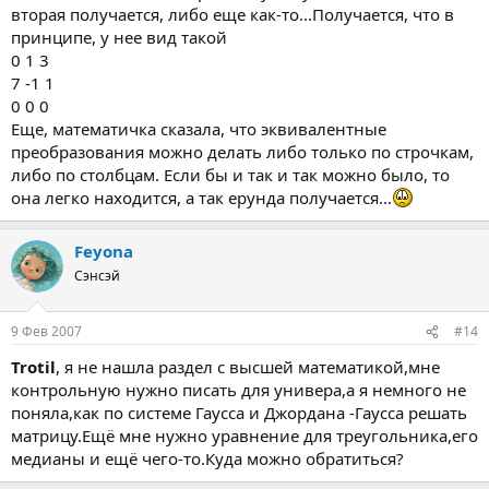
вторая получается, либо еще как-то...Получается, что в
принципе, у нее вид такой
0 1 3
7 -1 1
0 0 0
Еще, математичка сказала, что эквивалентные
преобразования можно делать либо только по строчкам,
либо по столбцам. Если бы и так и так можно было, то
она легко находится, а так ерунда получается...
Feyona
Сэнсэй
9 Фев 2007
#14
Trotil
, я не нашла раздел с высшей математикой,мне
контрольную нужно писать для универа,а я немного не
поняла,как по системе Гаусса и Джордана -Гаусса решать
матрицу.Ещё мне нужно уравнение для треугольника,его
медианы и ещё чего-то.Куда можно обратиться?