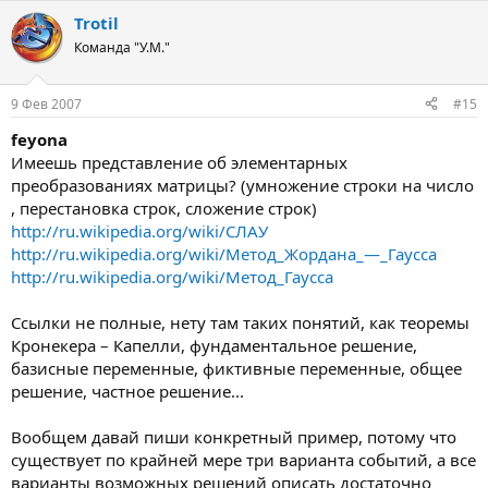
Trotil
Команда "У.М."
9 Фев 2007
#15
feyona
Имеешь представление об элементарных
преобразованиях матрицы? (умножение строки на число
, перестановка строк, сложение строк)
http://ru.wikipedia.org/wiki/СЛАУ
http://ru.wikipedia.org/wiki/Метод_Жордана_—_Гаусса
http://ru.wikipedia.org/wiki/Метод_Гаусса
Ссылки не полные, нету там таких понятий, как теоремы
Кронекера – Капелли, фундаментальное решение,
базисные переменные, фиктивные переменные, общее
решение, частное решение...
Вообщем давай пиши конкретный пример, потому что
существует по крайней мере три варианта событий, а все
варианты возможных решений описать достаточно