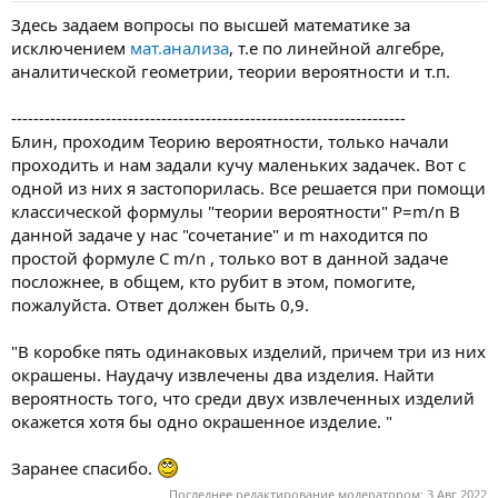
а
Здесь задаем вопросы по высшей математике за
исключением
мат.анализа
, т.е по линейной алгебре,
аналитической геометрии, теории вероятности и т.п.
-----------------------------------------------------------------------
Блин, проходим Теорию вероятности, только начали
проходить и нам задали кучу маленьких задачек. Вот с
одной из них я застопорилась. Все решается при помощи
классической формулы "теории вероятности" P=m/n В
данной задаче у нас "сочетание" и m находится по
простой формуле C m/n , только вот в данной задаче
посложнее, в общем, кто рубит в этом, помогите,
пожалуйста. Ответ должен быть 0,9.
"В коробке пять одинаковых изделий, причем три из них
окрашены. Наудачу извлечены два изделия. Найти
вероятность того, что среди двух извлеченных изделий
окажется хотя бы одно окрашенное изделие. "
Заранее спасибо.
Последнее редактирование модератором:
3 Авг 2022