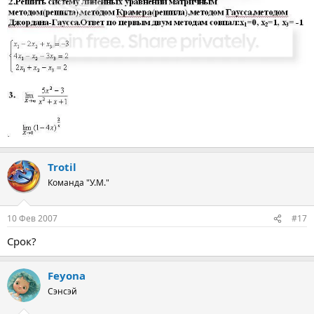
Trotil
Команда "У.М."
10 Фев 2007
#17
Срок?
Feyona
Сэнсэй