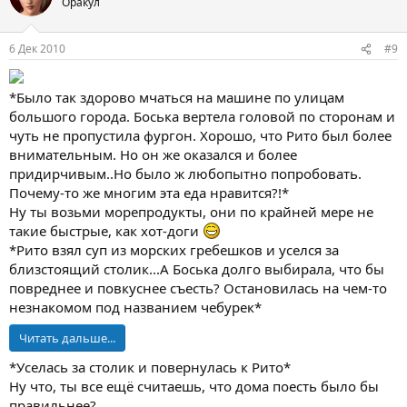
Оракул
6 Дек 2010
#9
*Было так здорово мчаться на машине по улицам
большого города. Боська вертела головой по сторонам и
чуть не пропустила фургон. Хорошо, что Рито был более
внимательным. Но он же оказался и более
придирчивым..Но было ж любопытно попробовать.
Почему-то же многим эта еда нравится?!*
Ну ты возьми морепродукты, они по крайней мере не
такие быстрые, как хот-доги
*Рито взял суп из морских гребешков и уселся за
близстоящий столик...А Боська долго выбирала, что бы
повреднее и повкуснее съесть? Остановилась на чем-то
незнакомом под названием чебурек*
Читать дальше...
*Уселась за столик и повернулась к Рито*
Ну что, ты все ещё считаешь, что дома поесть было бы
правильнее?