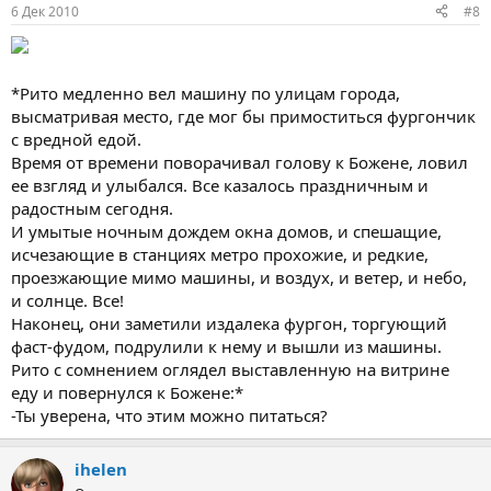
6 Дек 2010
#8
*Рито медленно вел машину по улицам города,
высматривая место, где мог бы примоститься фургончик
с вредной едой.
Время от времени поворачивал голову к Божене, ловил
ее взгляд и улыбался. Все казалось праздничным и
радостным сегодня.
И умытые ночным дождем окна домов, и спешащие,
исчезающие в станциях метро прохожие, и редкие,
проезжающие мимо машины, и воздух, и ветер, и небо,
и солнце. Все!
Наконец, они заметили издалека фургон, торгующий
фаст-фудом, подрулили к нему и вышли из машины.
Рито с сомнением оглядел выставленную на витрине
еду и повернулся к Божене:*
-Ты уверена, что этим можно питаться?
ihelen