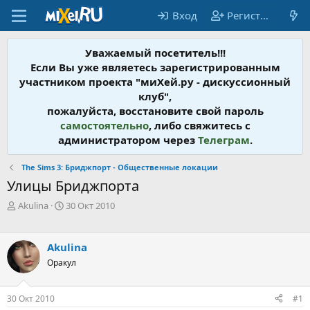
Вход
Регистрация
Уважаемый посетитель!!!
Если Вы уже являетесь зарегистрированным
участником проекта "миХей.ру - дискусcионный
клуб",
пожалуйста, восстановите свой пароль
самостоятельно
, либо свяжитесь с
администратором через
Телеграм
.
The Sims 3: Бриджпорт - Общественные локации
Улицы Бриджпорта
А
Д
Akulina
30 Окт 2010
в
а
т
т
о
а
Akulina
р
н
Оракул
т
а
е
ч
м
а
30 Окт 2010
#1
ы
л