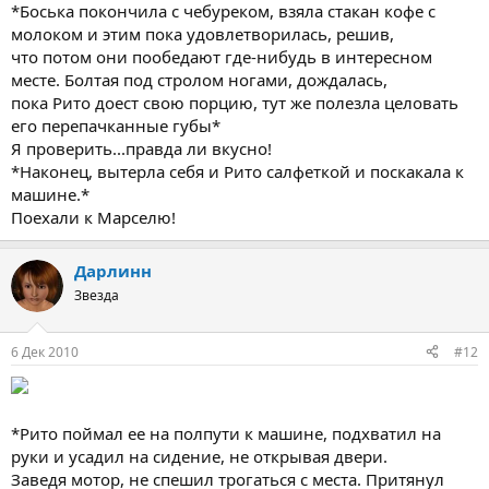
*Боська покончила с чебуреком, взяла стакан кофе с
молоком и этим пока удовлетворилась, решив,
что потом они пообедают где-нибудь в интересном
месте. Болтая под стролом ногами, дождалась,
пока Рито доест свою порцию, тут же полезла целовать
его перепачканные губы*
Я проверить...правда ли вкусно!
*Наконец, вытерла себя и Рито салфеткой и поскакала к
машине.*
Поехали к Марселю!
Дарлинн
Звезда
6 Дек 2010
#12
*Рито поймал ее на полпути к машине, подхватил на
руки и усадил на сидение, не открывая двери.
Заведя мотор, не спешил трогаться с места. Притянул