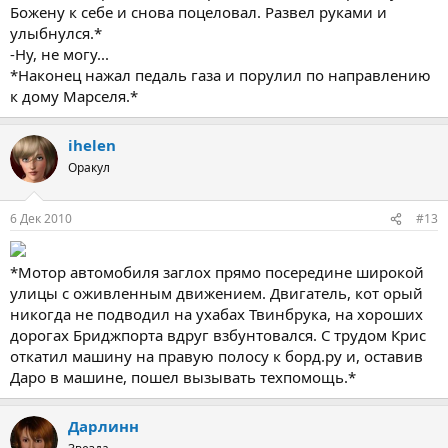
Божену к себе и снова поцеловал. Развел руками и
улыбнулся.*
-Ну, не могу...
*Наконец нажал педаль газа и порулил по направлению
к дому Марселя.*
ihelen
Оракул
6 Дек 2010
#13
*Мотор автомобиля заглох прямо посередине широкой
улицы с оживленным движением. Двигатель, кот орый
никогда не подводил на ухабах Твинбрука, на хороших
дорогах Бриджпорта вдруг взбунтовался. С трудом Крис
откатил машину на правую полосу к борд.ру и, оставив
Даро в машине, пошел вызывать техпомощь.*
Дарлинн