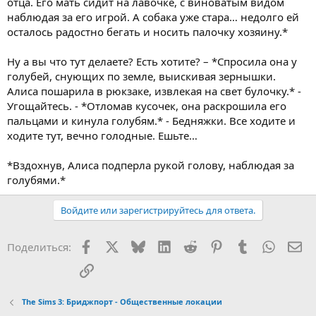
отца. Его мать сидит на лавочке, с виноватым видом
наблюдая за его игрой. А собака уже стара… недолго ей
осталось радостно бегать и носить палочку хозяину.*
Ну а вы что тут делаете? Есть хотите? – *Спросила она у
голубей, снующих по земле, выискивая зернышки.
Алиса пошарила в рюкзаке, извлекая на свет булочку.* -
Угощайтесь. - *Отломав кусочек, она раскрошила его
пальцами и кинула голубям.* - Бедняжки. Все ходите и
ходите тут, вечно голодные. Ешьте…
*Вздохнув, Алиса подперла рукой голову, наблюдая за
голубями.*
Войдите или зарегистрируйтесь для ответа.
Facebook
X (Twitter)
Bluesky
LinkedIn
Reddit
Pinterest
Tumblr
WhatsA
Эл
Поделиться:
Ссылка
The Sims 3: Бриджпорт - Общественные локации