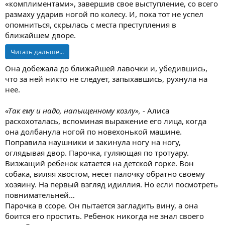
«комплиментами», завершив свое выступление, со всего
размаху ударив ногой по колесу. И, пока тот не успел
опомниться, скрылась с места преступления в
ближайшем дворе.
Читать дальше...
Она добежала до ближайшей лавочки и, убедившись,
что за ней никто не следует, запыхавшись, рухнула на
нее.
«Так ему и надо, напыщенному козлу»,
- Алиса
расхохоталась, вспоминая выражение его лица, когда
она долбанула ногой по новехонькой машине.
Поправила наушники и закинула ногу на ногу,
оглядывая двор. Парочка, гуляющая по тротуару.
Визжащий ребенок катается на детской горке. Вон
собака, виляя хвостом, несет палочку обратно своему
хозяину. На первый взгляд идиллия. Но если посмотреть
повнимательней…
Парочка в ссоре. Он пытается загладить вину, а она
боится его простить. Ребенок никогда не знал своего