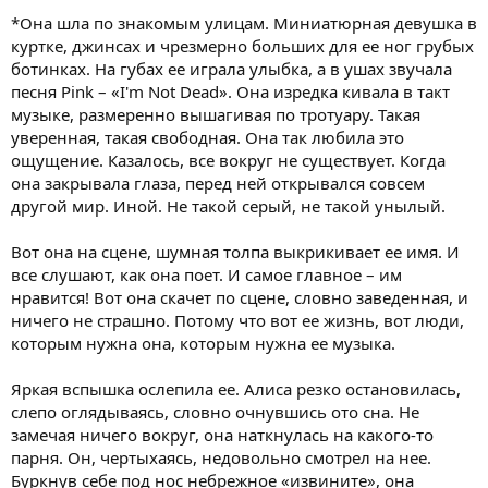
*Она шла по знакомым улицам. Миниатюрная девушка в
куртке, джинсах и чрезмерно больших для ее ног грубых
ботинках. На губах ее играла улыбка, а в ушах звучала
песня Pink – «I'm Not Dead». Она изредка кивала в такт
музыке, размеренно вышагивая по тротуару. Такая
уверенная, такая свободная. Она так любила это
ощущение. Казалось, все вокруг не существует. Когда
она закрывала глаза, перед ней открывался совсем
другой мир. Иной. Не такой серый, не такой унылый.
Вот она на сцене, шумная толпа выкрикивает ее имя. И
все слушают, как она поет. И самое главное – им
нравится! Вот она скачет по сцене, словно заведенная, и
ничего не страшно. Потому что вот ее жизнь, вот люди,
которым нужна она, которым нужна ее музыка.
Яркая вспышка ослепила ее. Алиса резко остановилась,
слепо оглядываясь, словно очнувшись ото сна. Не
замечая ничего вокруг, она наткнулась на какого-то
парня. Он, чертыхаясь, недовольно смотрел на нее.
Буркнув себе под нос небрежное «извините», она