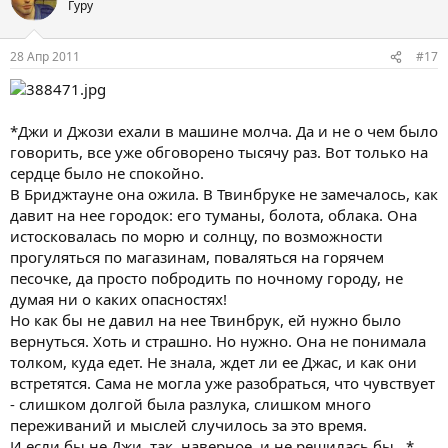
Гуру
28 Апр 2011
#17
*Джи и Джози ехали в машине молча. Да и не о чем было
говорить, все уже обговорено тысячу раз. Вот только на
сердце было не спокойно.
В Бриджтауне она ожила. В Твинбруке не замечалось, как
давит на нее городок: его туманы, болота, облака. Она
истосковалась по морю и солнцу, по возможности
прогуляться по магазинам, поваляться на горячем
песочке, да просто побродить по ночному городу, не
думая ни о каких опасностях!
Но как бы не давил на нее Твинбрук, ей нужно было
вернуться. Хоть и страшно. Но нужно. Она не понимала
толком, куда едет. Не знала, ждет ли ее Джас, и как они
встретятся. Сама не могла уже разобраться, что чувствует
- слишком долгой была разлука, слишком много
переживаний и мыслей случилось за это время.
И если бы не Джи, так, наверное, и не решилась бы...*