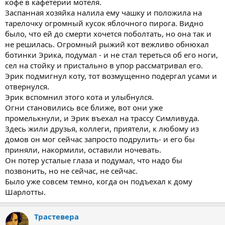
кофе в кафетерии мотеля.
Заспанная хозяйка налила ему чашку и положила на
тарелочку огромный кусок яблочного пирога. Видно
было, что ей до смерти хочется поболтать, но она так и
не решилась. Огромный рыжий кот вежливо обнюхал
ботинки Эрика, подумал - и не стал тереться об его ноги,
сел на стойку и пристально в упор рассматривал его.
Эрик подмигнул коту, тот возмущенно подергал усами и
отвернулся.
Эрик вспомнил этого кота и улыбнулся.
Огни становились все ближе, вот они уже
промелькнули, и Эрик въехал на трассу Симливуда.
Здесь жили друзья, коллеги, приятели, к любому из
домов он мог сейчас запросто подрулить- и его бы
приняли, накормили, оставили ночевать.
Он потер усталые глаза и подумал, что надо бы
позвонить, но не сейчас, не сейчас.
Было уже совсем темно, когда он подъехал к дому
Шарлотты.
Трастевера