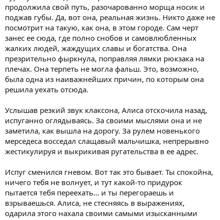
продолжила свой путь, разочарованно морща носик и
поджав губы. Да, вот она, реальная жизнь. Никто даже не
посмотрит на такую, как она, в этом городе. Сам черт
занес ее сюда, где полно снобов и самовлюбленных
жалких людей, жаждущих славы и богатства. Она
презрительно фыркнула, поправляя лямки рюкзака на
плечах. Она терпеть не могла фальш. Это, возможно,
была одна из наиважнейших причин, по которым она
решила уехать отсюда.
Услышав резкий звук клаксона, Алиса отскочила назад,
испуганно оглядываясь. За своими мыслями она и не
заметила, как вышла на дорогу. За рулем новенького
мерседеса восседал слащавый мальчишка, непрерывно
жестикулируя и выкрикивая ругательства в ее адрес.
Испуг сменился гневом. Вот так это бывает. Ты спокойна,
ничего тебя не волнует, и тут какой-то придурок
пытается тебя переехать… и ты перегораешь и
взрываешься. Алиса, не стесняясь в выражениях,
одарила этого нахала своими самыми изысканными