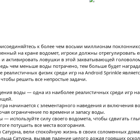
 Присоединяйтесь к более чем восьми миллионам поклонник
енный на кране водомет, игроки должны отрегулировать его
а и активировать ловушки в этой захватывающей головолом
ведь чем меньше воды потрачено, тем больше будет награда
 реалистичных физик среди игр на Android Sprinkle являет
 чтобы решить все непростые задачи.
ения воды — одна из наиболее реалистичных среди игр на A
ющей.
ра начинается с элементарного наведения и включения вод
лючая ограничение по времени и запасу воды.
ы — используйте силу своего водомета, чтобы сдвигать глы
тоге потушить все места возгорания.
н Сатурна, вели спокойную жизнь в своих соломенных домах
ольца Сатурна, вызвав падение целого дождя горящих осколк