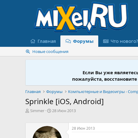
Главная
Форумы
Что нового
Новые сообщения
Если Вы уже являетес
пожалуйста, восстановите
Главная
Форумы
Sprinkle [iOS, Android]
А
Д
Simmer
28 Июн 2013
в
а
т
т
о
а
28 Июн 2013
р
н