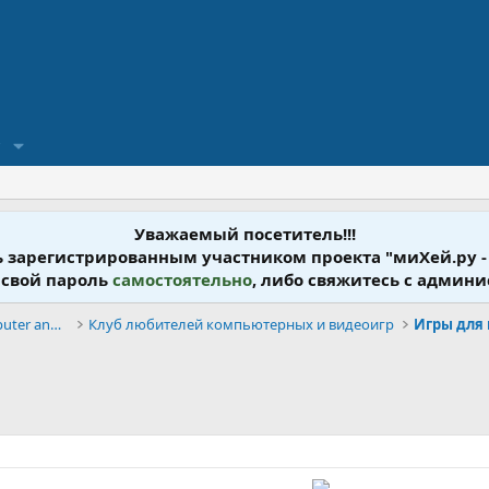
?
Уважаемый посетитель!!!
ь зарегистрированным участником проекта "миХей.ру -
 свой пароль
самостоятельно
, либо свяжитесь с админ
Компьютерные и Видеоигры - Computer and Video Game
Клуб любителей компьютерных и видеоигр
Игры для