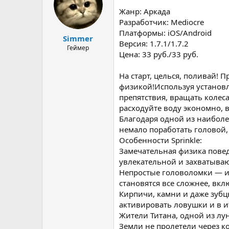
т
а
е
ч
Жанр: Аркада
м
а
Разработчик: Mediocre
ы
л
Платформы: iОS/Android
а
Simmer
Версия: 1.7.1/1.7.2
Геймер
Цена: 33 руб./33 руб.
На старт, целься, поливай!
физикой!Используя установл
препятствия, вращать колес
расходуйте воду экономно, 
Благодаря одной из наиболее
немало поработать головой,
Особенности Sprinkle:
Замечательная физика повед
увлекательной и захватыва
Непростые головоломки — иг
становятся все сложнее, вк
Кирпичи, камни и даже зубц
активировать ловушки и в и
Жители Титана, одной из лу
Земли не пролетели через к