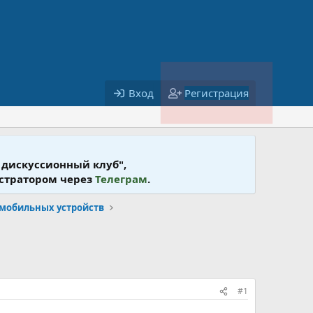
Вход
Регистрация
 дискусcионный клуб",
истратором через
Телеграм
.
 мобильных устройств
#1