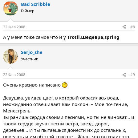
Bad Scribble
Геймер
22 Фев 2008
#8
А у меня тоже самое что и у
Trotil
,
Шедевра
,
spring
Serjo_she
Участник
22 Фев 2008
#9
Очень красиво написано
Девушка, увидев цвет, в который окрасилась вода,
неожиданно отвешивает Вам поклон. – Мое почтение,
Менестрель
Ты ранишь сердца своими песнями, но ты не виноват… В
твоем сердце звучат песни ветра, звезд, дорог,
деревьев… И ты пытаешься донести их до остальных,
поведать и им об этой красоте… Жаль, что выходит это