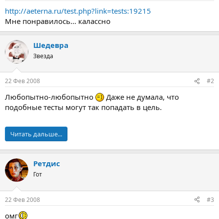
а
http://aeterna.ru/test.php?link=tests:19215
Мне понравилось... калассно
Шедевра
Звезда
22 Фев 2008
#2
Любопытно-любопытно
Даже не думала, что
подобные тесты могут так попадать в цель.
Читать дальше...
Ретдис
Гот
22 Фев 2008
#3
омг