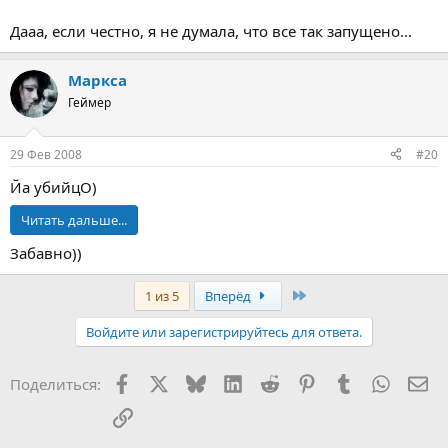
Дааа, если честно, я не думала, что все так запущено...
Маркса
Геймер
29 Фев 2008
#20
Йа убийцО)
Читать дальше...
Забавно))
Last
1 из 5
Вперёд
Войдите или зарегистрируйтесь для ответа.
Facebook
X (Twitter)
Bluesky
LinkedIn
Reddit
Pinterest
Tumblr
WhatsA
Эл
Поделиться:
Ссылка