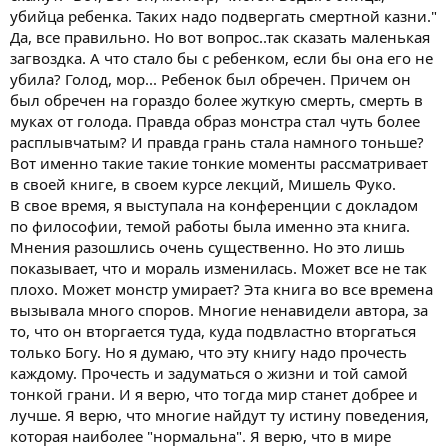
убийца ребенка. Таких надо подвергать смертной казни."
Да, все правильно. Но вот вопрос..так сказать маленькая
загвоздка. А что стало бы с ребенком, если бы она его не
убила? Голод, мор... Ребенок был обречен. Причем он
был обречен на гораздо более жуткую смерть, смерть в
муках от голода. Правда образ монстра стал чуть более
расплывчатым? И правда грань стала намного тоньше?
Вот именно такие такие тонкие моменты рассматривает
в своей книге, в своем курсе лекций, Мишель Фуко.
В свое время, я выступала на конференции с докладом
по философии, темой работы была именно эта книга.
Мнения разошлись очень существенно. Но это лишь
показывает, что и мораль изменилась. Может все не так
плохо. Может монстр умирает? Эта книга во все времена
вызывала много споров. Многие ненавидели автора, за
то, что он вторгается туда, куда подвластно вторгаться
только Богу. Но я думаю, что эту книгу надо прочесть
каждому. Прочесть и задуматься о жизни и той самой
тонкой грани. И я верю, что тогда мир станет добрее и
лучше. Я верю, что многие найдут ту истину поведения,
которая наиболее "нормальна". Я верю, что в мире