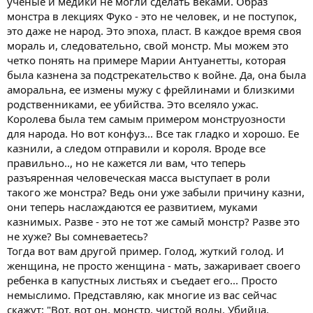
ученые и медики не могли сделать веками. Образ
монстра в лекциях Фуко - это не человек, и не поступок,
это даже не народ. Это эпоха, пласт. В каждое время своя
мораль и, следовательно, свой монстр. Мы можем это
четко понять на примере Марии Антуанетты, которая
была казнена за подстрекательство к войне. Да, она была
аморальна, ее измены мужу с фрейлинами и близкими
родственниками, ее убийства. Это вселяло ужас.
Королева была тем самым примером монструозности
для народа. Но вот конфуз... Все так гладко и хорошо. Ее
казнили, а следом отправили и короля. Вроде все
правильно.., но не кажется ли вам, что теперь
разъяренная человеческая масса выступает в роли
такого же монстра? Ведь они уже забыли причину казни,
они теперь наслаждаются ее развитием, муками
казнимых. Разве - это не тот же самый монстр? Разве это
не хуже? Вы сомневаетесь?
Тогда вот вам другой пример. Голод, жуткий голод. И
женщина, не просто женщина - мать, зажаривает своего
ребенка в капустных листьях и съедает его... Просто
немыслимо. Представляю, как многие из вас сейчас
скажут: "Вот, вот он, монстр, чистой воды. Убийца,