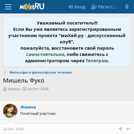
Вход
Регистрация
Уважаемый посетитель!!!
Если Вы уже являетесь зарегистрированным
участником проекта "миХей.ру - дискусcионный
клуб",
пожалуйста, восстановите свой пароль
самостоятельно
, либо свяжитесь с
администратором через
Телеграм
.
Философы и философские течения
Мишель Фуко
А
Д
Фаина
24 Окт 2008
в
а
т
т
о
а
Фаина
р
н
Почетный участник
т
а
е
ч
м
а
24 Окт 2008
#1
ы
л