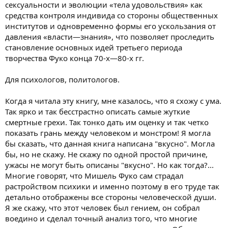
сексуальности и эволюции «тела удовольствия» как
средства контроля индивида со стороны общественных
институтов и одновременно формы его ускользания от
давления «власти—знания», что позволяет проследить
становление основных идей третьего периода
творчества Фуко конца 70-х—80-х гг.
Для психологов, политологов.
Когда я читала эту книгу, мне казалось, что я схожу с ума.
Так ярко и так бесстрастно описать самые жуткие
смертные грехи. Так тонко дать им оценку и так четко
показать грань между человеком и монстром! Я могла
бы сказать, что данная книга написана "вкусно". Могла
бы, но не скажу. Не скажу по одной простой причине,
ужасы не могут быть описаны "вкусно". Но как тогда?...
Многие говорят, что Мишель Фуко сам страдал
растройством психики и именно поэтому в его труде так
детально отображены все стороны человеческой души.
Я же скажу, что этот человек был гением, он собрал
воедино и сделал точный анализ того, что многие