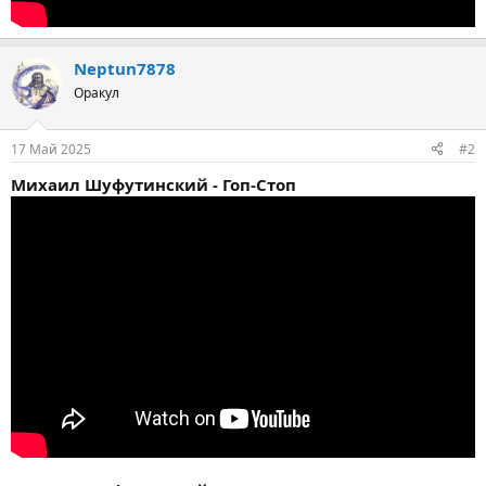
Neptun7878
Оракул
17 Май 2025
#2
Михаил Шуфутинский - Гоп-Стоп