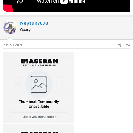
Neptun7878
Оракул
2 Июн 2026
#4