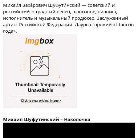
а
Михаи́л Заха́рович Шуфути́нский — советский и
российский эстрадный певец, шансонье, пианист,
исполнитель и музыкальный продюсер. Заслуженный
артист Российской Федерации. Лауреат премий «Шансон
года».
Михаил Шуфутинский – Наколочка