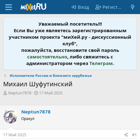
Вход
Регистрация
Уважаемый посетитель!!!
Если Вы уже являетесь зарегистрированным
участником проекта "миХей.ру - дискусcионный
клуб",
пожалуйста, восстановите свой пароль
самостоятельно
, либо свяжитесь с
администратором через
Телеграм
.
Исполнители России и ближнего зарубежья
Михаил Шуфутинский
А
Д
Neptun7878
17 Май 2025
в
а
т
т
о
а
Neptun7878
р
н
Оракул
т
а
е
ч
м
а
17 Май 2025
#1
ы
л