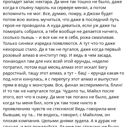
пропадет запас нектара. Да мне так тошно не было, даже
когда я спьяну пароль на сервере менял, а потом
вспомнить не мог. Все, думаю, помру, а Джози будет
потом всю жизнь мучиться, что даже в последний путь
героя не проводила. А куда деваться, если уж даже ты
помирать собрался, а тебе вообще не делается ничего,
сколько пьешь – и все как не в себя, рожа смазливая.
Только синяки изредка появляются. А тут что-то даже
нехорошо стало. Да я так не пугался, даже когда первый
розовый алмаз в институт пер. И ведь в чем засада,
понаходил там для них всей этой ерунды, неделю
потратил, потом еще месяц алмаз этот искал! Бегу
радостный, тащу этот алмаз, а тут – бац! – ерунда какая-то
под ноги кинулась, я с перепугу этот алмаз и выпустил
прям в воду к монстрам. Все, финал эксперимента, блин!
И то так не напугался тогда. Чудило ты, Майкл после
этого, вот что я скажу. Да мне так погано не было, даже
когда ты меня бил, хотя уж там тоже никто в
проявлениях чувств не стеснялся! Ведь говорила мне
бывшая, ну та… Не водись, говорит, с Майклом, он
плохая компания. Целыми днями зудела. А я дурак не
слушал, и вот пожалуйста. Да мне так страшно не было,