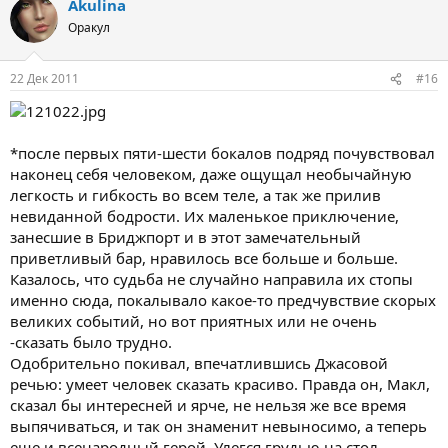
Akulina
Оракул
22 Дек 2011
#16
*после первых пяти-шести бокалов подряд почувствовал
наконец себя человеком, даже ощущал необычайную
легкость и гибкость во всем теле, а так же прилив
невиданной бодрости. Их маленькое приключение,
занесшие в Бриджпорт и в этот замечательный
приветливый бар, нравилось все больше и больше.
Казалось, что судьба не случайно направила их стопы
именно сюда, покалывало какое-то предчувствие скорых
великих событий, но вот приятных или не очень
-сказать было трудно.
Одобрительно покивал, впечатлившись Джасовой
речью: умеет человек сказать красиво. Правда он, Макл,
сказал бы интересней и ярче, не нельзя же все время
выпячиваться, и так он знаменит невыносимо, а теперь
еще и всенародный герой. Улегся грудью на стол,