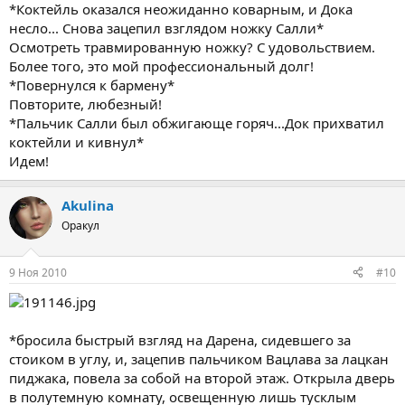
*Коктейль оказался неожиданно коварным, и Дока
несло... Снова зацепил взглядом ножку Салли*
Осмотреть травмированную ножку? С удовольствием.
Более того, это мой профессиональный долг!
*Повернулся к бармену*
Повторите, любезный!
*Пальчик Салли был обжигающе горяч...Док прихватил
коктейли и кивнул*
Идем!
Akulina
Оракул
9 Ноя 2010
#10
*бросила быстрый взгляд на Дарена, сидевшего за
стоиком в углу, и, зацепив пальчиком Вацлава за лацкан
пиджака, повела за собой на второй этаж. Открыла дверь
в полутемную комнату, освещенную лишь тусклым