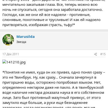
мечтательно закатывая глаза. Все, теперь можно всю
ночь не спускаться, сегодня она заработала достаточно.
Господи, как же они ей все надоели - противные,
слюнявые, похотливые и трусливые! И как ей надоело
притворяться, изображая страсть, тьфу!*
Marusilda
Звезда
17 Дек 2011
#15
*Понятия не имел, куда он их привез, одно понял сразу –
это не Твинбрук. Ну, как сразу... Сначала зачерпнул в
пригоршню воды, осторожно попробовал языком. Нет,
определенно нектаром даже не пахло. А в твинбрукской
воде наличие нектара доказала наука в его собственном
лице. Зато был противный мазутный привкус, от этого
замутило еще больше, а руки еще безнадежнее
задрожали, когда организм понял, что поить его не