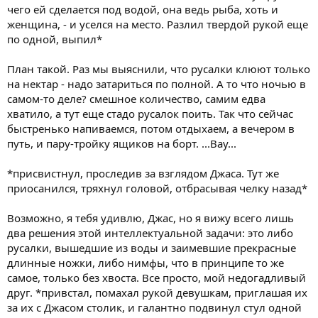
чего ей сделается под водой, она ведь рыба, хоть и
женщина, - и уселся на место. Разлил твердой рукой еще
по одной, выпил*
План такой. Раз мы выяснили, что русалки клюют только
на нектар - надо затариться по полной. А то что ночью в
самом-то деле? смешное количество, самим едва
хватило, а тут еще стадо русалок поить. Так что сейчас
быстренько напиваемся, потом отдыхаем, а вечером в
путь, и пару-тройку ящиков на борт. ...Вау...
*присвистнул, проследив за взглядом Джаса. Тут же
приосанился, тряхнул головой, отбрасывая челку назад*
Возможно, я тебя удивлю, Джас, но я вижу всего лишь
два решения этой интеллектуальной задачи: это либо
русалки, вышедшие из воды и заимевшие прекрасные
длинные ножки, либо нимфы, что в принципе то же
самое, только без хвоста. Все просто, мой недогадливый
друг. *привстал, помахал рукой девушкам, приглашая их
за их с Джасом столик, и галантно подвинул стул одной