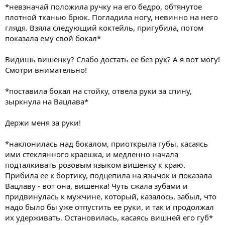
*невзначай положила ручку на его бедро, обтянутое
плотной тканью брюк. Погладила ногу, невинно на него
глядя. Взяла следующий коктейль, пригубила, потом
показала ему свой бокал*
Видишь вишенку? Слабо достать ее без рук? А я вот могу!
Смотри внимательно!
*поставила бокал на стойку, отвела руки за спину,
зыркнула на Вацлава*
Держи меня за руки!
*наклонилась над бокалом, приоткрыла губы, касаясь
ими стеклянного краешка, и медленно начала
подталкивать розовым языком вишенку к краю.
Прибила ее к бортику, подцепила на язычок и показала
Вацлаву - вот она, вишенка! Чуть сжала зубами и
придвинулась к мужчине, который, казалось, забыл, что
надо было бы уже отпустить ее руки, и так и продолжал
их удерживать. Остановилась, касаясь вишней его губ*