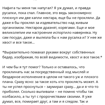
Нафига ты меня так напугал? Я уж думал, и правда
русалки, пока спал. Главное, это ведь закономерно:
плюхнул им две капли нектара, еще бы не прокляли. Да
даже я бы проклял за издевательство над живым
организмом. Нектаром дразнят, корягами. Еще и мое
великолепие им настроение испортило наверняка. Ну
сам посуди, даже и вылезла бы к нам русалка и? У нее же
хвост и все такое…
*Выразительно помахал руками вокруг собственных
бедер, изображая, по всей видимости, хвост и все такое.*
И чем бы я тут помог? Только и оставалось, что
проклинать нас за посредственный ход мыслей и
бездарное исполнение в целом не такого уж и плохого
плана. Сразу ясно: за такое хоть кто проклясть может. А
ты не успел проснуться – заумирал сразу... да и я что-то
приболел. Сколько выпивали – не помню чтобы так
колбасило, а ты тут с пророчествами своими. Я уже
думал, все, помирает друг, а там и я следом. Так и