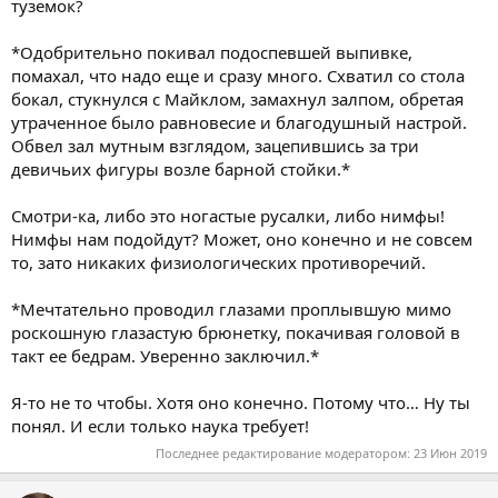
туземок?
*Одобрительно покивал подоспевшей выпивке,
помахал, что надо еще и сразу много. Схватил со стола
бокал, стукнулся с Майклом, замахнул залпом, обретая
утраченное было равновесие и благодушный настрой.
Обвел зал мутным взглядом, зацепившись за три
девичьих фигуры возле барной стойки.*
Смотри-ка, либо это ногастые русалки, либо нимфы!
Нимфы нам подойдут? Может, оно конечно и не совсем
то, зато никаких физиологических противоречий.
*Мечтательно проводил глазами проплывшую мимо
роскошную глазастую брюнетку, покачивая головой в
такт ее бедрам. Уверенно заключил.*
Я-то не то чтобы. Хотя оно конечно. Потому что… Ну ты
понял. И если только наука требует!
Последнее редактирование модератором:
23 Июн 2019