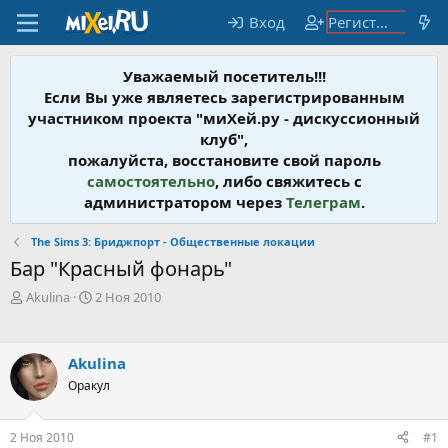
Вход
Регистрация
Уважаемый посетитель!!!
Если Вы уже являетесь зарегистрированным
участником проекта "миХей.ру - дискусcионный
клуб",
пожалуйста, восстановите свой пароль
самостоятельно
, либо свяжитесь с
администратором через
Телеграм
.
The Sims 3: Бриджпорт - Общественные локации
Бар "Красный фонарь"
А
Д
Akulina
2 Ноя 2010
в
а
т
т
о
а
Akulina
р
н
т
Оракул
а
е
ч
м
а
2 Ноя 2010
#1
ы
л