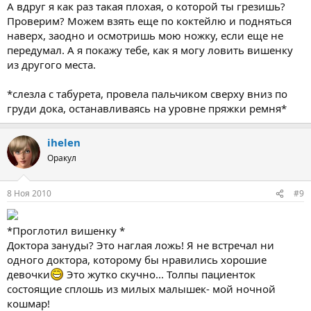
А вдруг я как раз такая плохая, о которой ты грезишь?
Проверим? Можем взять еще по коктейлю и подняться
наверх, заодно и осмотришь мою ножку, если еще не
передумал. А я покажу тебе, как я могу ловить вишенку
из другого места.
*слезла с табурета, провела пальчиком сверху вниз по
груди дока, останавливаясь на уровне пряжки ремня*
ihelen
Оракул
8 Ноя 2010
#9
*Проглотил вишенку *
Доктора зануды? Это наглая ложь! Я не встречал ни
одного доктора, которому бы нравились хорошие
девочки
Это жутко скучно... Толпы пациенток
состоящие сплошь из милых малышек- мой ночной
кошмар!