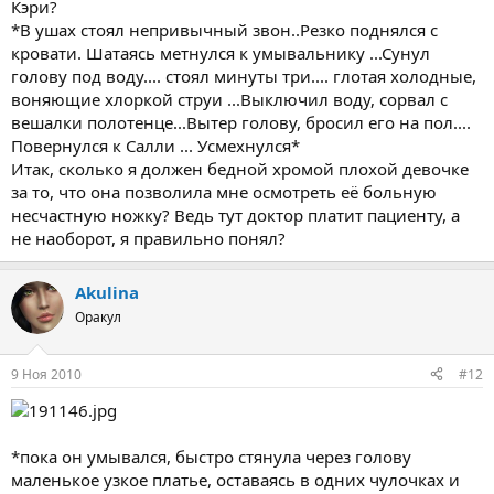
Кэри?
*В ушах стоял непривычный звон..Резко поднялся с
кровати. Шатаясь метнулся к умывальнику ...Сунул
голову под воду.... стоял минуты три.... глотая холодные,
воняющие хлоркой струи ...Выключил воду, сорвал с
вешалки полотенце...Вытер голову, бросил его на пол....
Повернулся к Салли ... Усмехнулся*
Итак, сколько я должен бедной хромой плохой девочке
за то, что она позволила мне осмотреть её больную
несчастную ножку? Ведь тут доктор платит пациенту, а
не наоборот, я правильно понял?
Akulina
Оракул
9 Ноя 2010
#12
*пока он умывался, быстро стянула через голову
маленькое узкое платье, оставаясь в одних чулочках и