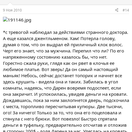
9 Ноя 2010
#14
*с тревогой наблюдал за действиями странного доктора.
А еще казался джентльменом. Хам! Потерла голову,
думая о том, что он выдрал ей приличный клок волос.
Черт его знает, что за мужчина. Перепил что ли? По его
напряженному состоянию казалось бы, что нет.
Горестно сжала руки, глядя как он рвет в клочья ее
любимое платье. Вот зверь! Да он самый настоящий
маньяк! Небось, сейчас достанет топорик и начнет все
здесь крушить - видела она и таких. Забилась в угол
комнаты, надеясь, что Дарен вовремя подоспеет, если
она закричит. И успокоилась, увидев деньги на кровати.
Дождавшись, пока за ним захлопнется дверь, подскочила
с места, торопливо пересчитывая купюры. Две тысячи,
ого! За ничего! Только за то, что она его поцеловала и
стянула с него брюки. Вот повезло! Быстро спрятала
деньги в туфельку, предварительно отсчитав и отложив
в сторону 200$ - доля Дарена за час. Улеглась на кровать,