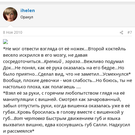
ihelen
Оракул
8 Ноя 2010
#7
*Не мог отвести взгляда от её ножек...Второй коктейль
весело искрился в его мозгу, не давая
сосредоточиться...
Крепкий , зараза.
..Вежливо подумал
Док...Не понял, как её рука оказалась на его бедре...Но
было приятно...Сделал вид, что не заметил...Усмехнулся*
Вообще, плохие девочки - моя слабость...Но боюсь, ты не
настолько плоха, как полагаешь ....
*Взял её за руки, с горячим любопытством глядя на её
манипуляции с вишней. Смотрел как зачарованный,
забыл отпустить руки, когда вишенка оказалась уже в её
губах..Кровь бросилась в голову вместе с вишенкой у
губ...
Вот чертовка
Быстрым движением губ и языка
выхватил вишню, едва коснувшись губ Салли. Надкусил
и рассмеялся*