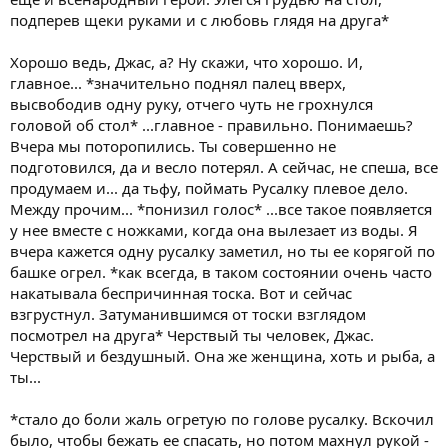
подперев щеки руками и с любовь глядя на друга*
Хорошо ведь, Джас, а? Ну скажи, что хорошо. И,
главное... *значительно поднял палец вверх,
высвободив одну руку, отчего чуть не грохнулся
головой об стол* ...главное - правильно. Понимаешь?
Вчера мы поторопились. Ты совершенно не
подготовился, да и весло потерял. А сейчас, не спеша, все
продумаем и... да тьфу, поймать Русалку плевое дело.
Между прочим... *понизил голос* ...все такое появляется
у нее вместе с ножками, когда она вылезает из воды. Я
вчера кажется одну русалку заметил, но ты ее корягой по
башке огрел. *как всегда, в таком состоянии очень часто
накатывала беспричинная тоска. Вот и сейчас
взгрустнул. Затуманившимся от тоски взглядом
посмотрел на друга* Черствый ты человек, Джас.
Черствый и бездушный. Она же женщина, хоть и рыба, а
ты...
*стало до боли жаль огретую по голове русалку. Вскочил
было, чтобы бежать ее спасать, но потом махнул рукой -