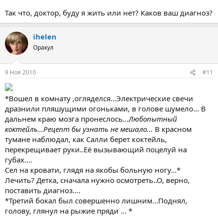
Так что, доктор, буду я жить или нет? Каков ваш диагноз?
ihelen
Оракул
9 Ноя 2010
#11
*Вошел в комнату ,огляделся...Электрические свечи
дразнили пляшущими огоньками, в голове шумело... В
дальнем краю мозга пронеслось...
Любопытный
коктейль...Рецепт бы узнать не мешало...
В красном
тумане наблюдал, как Салли берет коктейль,
перекрещивает руки..Её вызывающий поцелуй на
губах....
Сел на кровати, глядя на якобы больную ногу...*
Лечить? Детка, сначала нужно осмотреть..О, верно,
поставить диагноз....
*Третий бокал был совершенно лишним...Поднял,
голову, глянул на рыжие пряди ... *