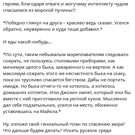
героям, благодаря отваге и могучему интеллекту чудом
спасшимся из морской пучины?!
*Победно глянул на друга – красиво ведь сказал. Уселся
обратно, неуверенно и куда тише добавил.*
И еды какой-нибудь…
*По сути, таким небывалым мореплавателям следовало
сожрать, не пользуясь столовыми приборами, как
минимум целого быка, зажаренного на вертеле. А как
максимум сожрать этого же несчастного быка на скаку,
пока он трусливо спасается бегством. Дабы не портить
имидж. Но быка отчего-то не хотелось, а хотелось
домашних котлеток. Или Джозин омлет, который они бы
вместе с ней приготовили на уютной кухне. Мысленно
дал себе подзатыльник, уселся на место, обиженно
уставившись на Майкла.*
Ну, изложи свой гениальный план по спасению мира?
Что дальше будем делать? Искать русалок среди