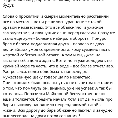
будут.
Слова о проклятии и смерти моментально расставили
все по местам – вот и решилось уравнение с такой
оравой неизвестных. Это все объясняло: и ужасное
самочувствие, и пляшущие огни перед глазами. Сразу же
стало еще хуже - болезнь набирала обороты. Понуро
брел к берегу, поддерживая друга – первого из двух
величайших умов современности, кому суждено пасть
жертвой собственной отваги. А там и он, Джас, не
заставит себя долго ждать. Вот и ноги уже холодеют, по
крайней мере та часть, что в воде – все более отчетливо.
Растрогался, полез облобызать напоследок
мужественную щеку товарища по несчастью.
Приготовился было всплакнуть о не выпитом нектаре и
о том, что помянуть он, видимо, уже не успеет. А так бы
хотелось… Поразился Майкловой бесчувственности –
еще и толкается, бредить начал? Хотя вот да, мысль про
бар и выпивку наполнила непреодолимой тягой к
жизни. Всю дорогу до бара обиженно пыхтел и занудно
выплескивал на друга поток сознания.*