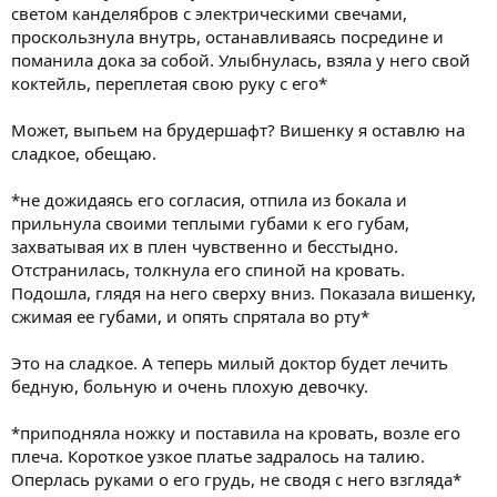
светом канделябров с электрическими свечами,
проскользнула внутрь, останавливаясь посредине и
поманила дока за собой. Улыбнулась, взяла у него свой
коктейль, переплетая свою руку с его*
Может, выпьем на брудершафт? Вишенку я оставлю на
сладкое, обещаю.
*не дожидаясь его согласия, отпила из бокала и
прильнула своими теплыми губами к его губам,
захватывая их в плен чувственно и бесстыдно.
Отстранилась, толкнула его спиной на кровать.
Подошла, глядя на него сверху вниз. Показала вишенку,
сжимая ее губами, и опять спрятала во рту*
Это на сладкое. А теперь милый доктор будет лечить
бедную, больную и очень плохую девочку.
*приподняла ножку и поставила на кровать, возле его
плеча. Короткое узкое платье задралось на талию.
Оперлась руками о его грудь, не сводя с него взгляда*