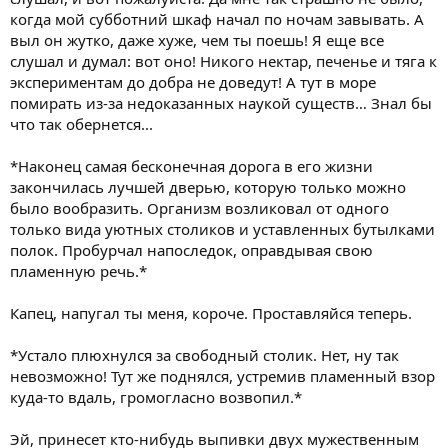
когда мой субботний шкаф начал по ночам завывать. А
выл он жутко, даже хуже, чем ты поешь! Я еще все
слушал и думал: вот оно! Никого нектар, печенье и тяга к
экспериментам до добра не доведут! А тут в море
помирать из-за недоказанных наукой существ… Знал бы
что так обернется...
*Наконец самая бесконечная дорога в его жизни
закончилась лучшей дверью, которую только можно
было вообразить. Организм возликовал от одного
только вида уютных столиков и уставленных бутылками
полок. Пробурчал напоследок, оправдывая свою
пламенную речь.*
Капец, напугал ты меня, короче. Проставляйся теперь.
*Устало плюхнулся за свободный столик. Нет, ну так
невозможно! Тут же поднялся, устремив пламенный взор
куда-то вдаль, громогласно возвопил.*
Эй, принесет кто-нибудь выпивки двух мужественным