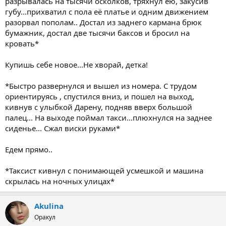
разрывалась на тысячи осколков, тряхнул ею, закусив
губу...прихватил с пола её платье и одним движением
разорвал пополам.. Достал из заднего кармана брюк
бумажник, достал две тысячи баксов и бросил на
кровать*
Купишь себе новое...Не хворай, детка!
*Быстро развернулся и вышел из номера. С трудом
ориентируясь , спустился вниз, и пошел на выход,
кивнув с улыбкой Дарену, подняв вверх большой
палец... На выходе поймал такси...плюхнулся на заднее
сиденье... Сжал виски руками*
Едем прямо..
*Таксист кивнул с понимающей усмешкой и машина
скрылась на ночных улицах*
Akulina
Оракул