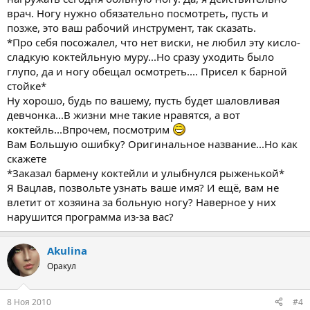
врач. Ногу нужно обязательно посмотреть, пусть и
позже, это ваш рабочий инструмент, так сказать.
*Про себя посожалел, что нет виски, не любил эту кисло-
сладкую коктейльную муру...Но сразу уходить было
глупо, да и ногу обещал осмотреть.... Присел к барной
стойке*
Ну хорошо, будь по вашему, пусть будет шаловливая
девчонка...В жизни мне такие нравятся, а вот
коктейль...Впрочем, посмотрим
Вам Большую ошибку? Оригинальное название...Но как
скажете
*Заказал бармену коктейли и улыбнулся рыженькой*
Я Вацлав, позвольте узнать ваше имя? И ещё, вам не
влетит от хозяина за больную ногу? Наверное у них
нарушится программа из-за вас?
Akulina
Оракул
8 Ноя 2010
#4