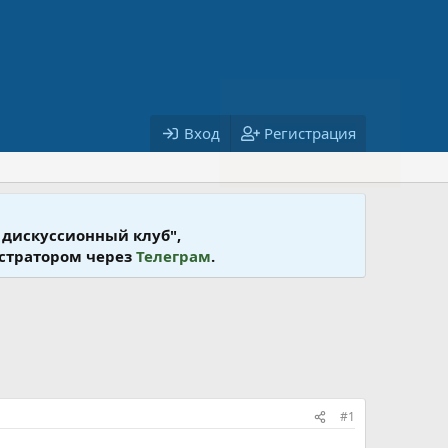
Вход
Регистрация
 дискусcионный клуб",
истратором через
Телеграм
.
#1