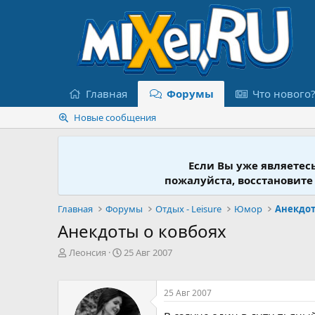
Главная
Форумы
Что нового
Новые сообщения
Если Вы уже являетес
пожалуйста, восстановите
Главная
Форумы
Отдых - Leisure
Юмор
Анекдо
Анекдоты о ковбоях
А
Д
Леонсия
25 Авг 2007
в
а
т
т
о
а
25 Авг 2007
р
н