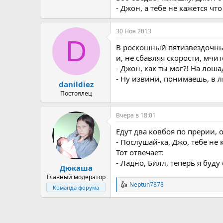
- Джон, а тебе не кажется чт
30 Ноя 2013
D
В роскошный пятизвездочный
и, не сбавляя скорости, мчи
- Джон, как ты мог?! На лоша
- Ну извини, понимаешь, в л
danildiez
Постоялец
Вчера в 18:01
Едут два ковбоя по прерии, 
- Послушай-ка, Джо, тебе не
Тот отвечает:
- Ладно, Билл, теперь я буду
Дюкаша
Главный модератор
Neptun7878
Р
Команда форума
е
а
к
ц