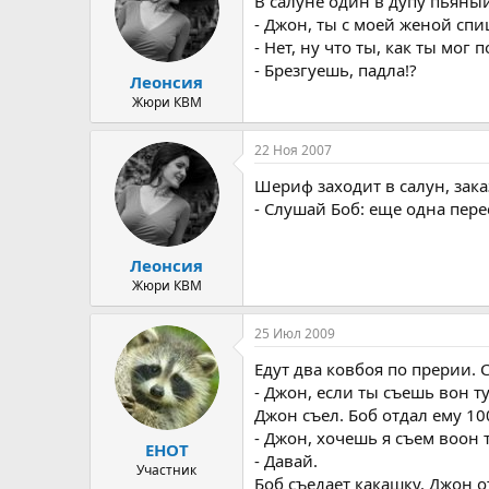
т
а
В салуне один в дупу пьяный
е
ч
- Джон, ты с моей женой спи
м
а
- Нет, ну что ты, как ты мог 
ы
л
- Брезгуешь, падла!?
а
Леонсия
Жюри КВМ
22 Ноя 2007
Шеpиф заходит в салун, зака
- Слушай Боб: еще одна пеpе
Леонсия
Жюри КВМ
25 Июл 2009
Едут два ковбоя по прерии. 
- Джон, если ты съешь вон т
Джон съел. Боб отдал ему 10
- Джон, хочешь я съем воон 
EHOT
- Давай.
Участник
Боб съедает какашку. Джон о