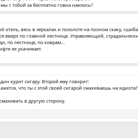
о мы с тобой за бесплатно говна наелись?
 отель, весь в зеркалах и позолоте на полном скаку, сшиб
тся вверх по главной лестнице. Управляющий, страдальчески
ди, по лестнице, по коврам...
ифте ее укачивает.
один курит сигару. Второй ему говорит:
 кажется, что ты с этой своей сигарой смахиваешь на идиота?
 смахивать в другую сторону.