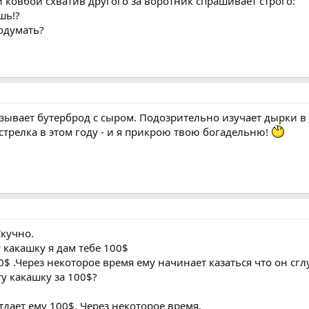
 ковбой схватив другого за воротник спрашивает строго:
шь!?
подумать?
зывает бутеpбpод с сыpом. Подозpительно изучает дыpки в 
стpелка в этом году - и я пpикpою твою богадельню!
Скучно.
у какашку я дам тебе 100$
0$ .Через некоторое время ему начинает казаться что он сгл
ту какашку за 100$?
тдает ему 100$. Через некоторое время.