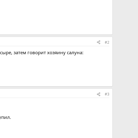
#2
сыpе, затем говоpит хозяину салуна:
#3
упил.