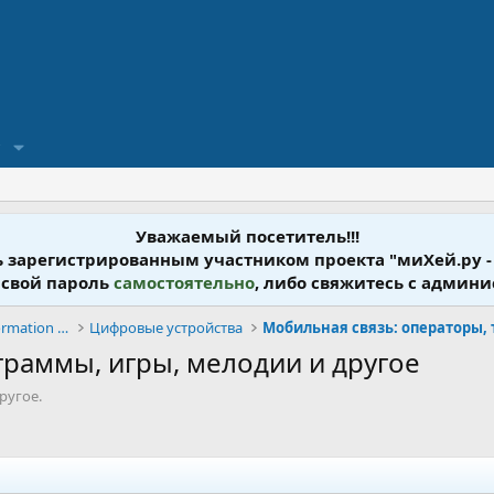
?
Уважаемый посетитель!!!
ь зарегистрированным участником проекта "миХей.ру -
 свой пароль
самостоятельно
, либо свяжитесь с админ
Информационные Технологии - Information Technology
Цифровые устройства
раммы, игры, мелодии и другое
ругое.