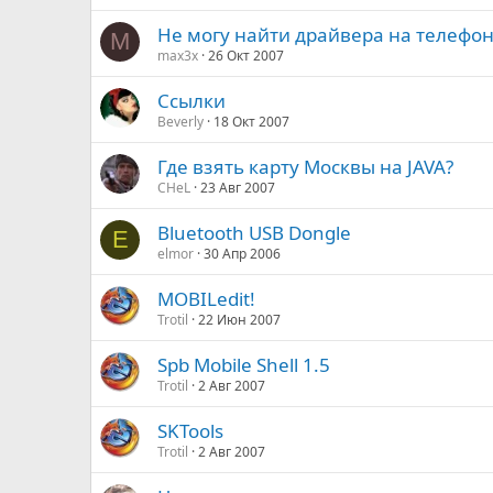
Не могу найти драйвера на телефо
M
max3x
26 Окт 2007
Ссылки
Beverly
18 Окт 2007
Где взять карту Москвы на JAVA?
CHeL
23 Авг 2007
Bluetooth USB Dongle
E
elmor
30 Апр 2006
MOBILedit!
Trotil
22 Июн 2007
Spb Mobile Shell 1.5
Trotil
2 Авг 2007
SKTools
Trotil
2 Авг 2007