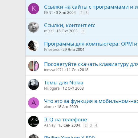
Ссылки на сайты с программами и 
K
KENT
3 Янв 2004
2
3
Ссылки, контент etc
miXei
18 Окт 2003
2
Программы для компьютера: OPM и 
Priestess
29 Янв 2004
Посоветуйте скачать клавиатуру для
inessa1971
11 Сен 2018
Темы для Nokia
Nillogara
12 Окт 2008
Что это за функция в мобильном-н
A
alxmx
18 Авг 2009
ICQ на телефоне
Ashley
15 Сен 2004
2
3
4
Philips Xenium X 800