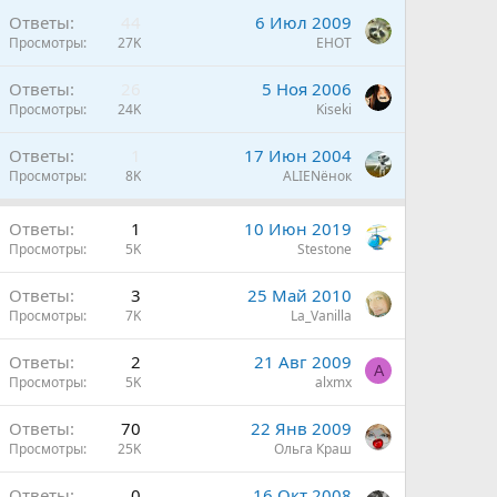
Ответы
44
6 Июл 2009
Просмотры
27K
EHOT
Ответы
26
5 Ноя 2006
Просмотры
24K
Kiseki
Ответы
1
17 Июн 2004
Просмотры
8K
ALIENёнок
н
Ответы
1
10 Июн 2019
Просмотры
5K
Stestone
н
Ответы
3
25 Май 2010
Просмотры
7K
La_Vanilla
н
Ответы
2
21 Авг 2009
A
Просмотры
5K
alxmx
Ответы
70
22 Янв 2009
Просмотры
25K
Ольга Краш
Ответы
0
16 Окт 2008