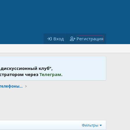
Вход
Регистрация
 дискусcионный клуб",
истратором через
Телеграм
.
Мобильная связь: операторы, телефоны, КПК, аксессуары
Фильтры