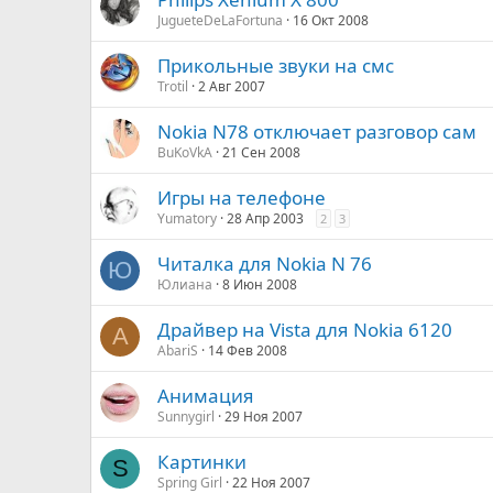
JugueteDeLaFortuna
16 Окт 2008
Прикольные звуки на смс
Trotil
2 Авг 2007
Nokia N78 отключает разговор сам
BuKoVkA
21 Сен 2008
Игры на телефоне
Yumatory
28 Апр 2003
2
3
Читалка для Nokia N 76
Ю
Юлиана
8 Июн 2008
Драйвер на Vista для Nokia 6120
A
AbariS
14 Фев 2008
Анимация
Sunnygirl
29 Ноя 2007
Картинки
S
Spring Girl
22 Ноя 2007