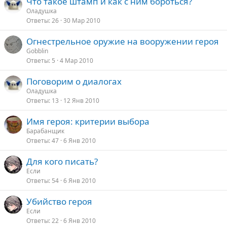
Что такое штамп и как с ним бороться?
о
Оладушка
Ответы
26
30 Мар 2010
Огнестрельное оружие на вооружении героя
Gobblin
Ответы
5
4 Мар 2010
Поговорим о диалогах
Оладушка
Ответы
13
12 Янв 2010
Имя героя: критерии выбора
Барабанщик
Ответы
47
6 Янв 2010
Для кого писать?
Если
Ответы
54
6 Янв 2010
Убийство героя
Если
Ответы
22
6 Янв 2010