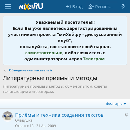
Вход
Регистрация
Уважаемый посетитель!!!
Если Вы уже являетесь зарегистрированным
участником проекта "миХей.ру - дискусcионный
клуб",
пожалуйста, восстановите свой пароль
самостоятельно
, либо свяжитесь с
администратором через
Телеграм
.
Объединение писателей
Литературные приемы и методы
Литературные приемы и методы: обмен опытом, советы
начинающим литераторам.
Фильтры
З
Приёмы и техника создания текстов
а
Оладушка
Ответы
13
31 Авг 2009
к