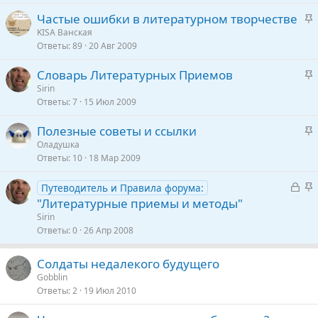
р
З
Частые ошибки в литературном творчестве
е
а
KISA Ванская
п
Ответы
89
20 Авг 2009
к
л
р
е
З
Словарь Литературных Приемов
е
а
Sirin
п
о
Ответы
7
15 Июл 2009
к
л
р
е
З
Полезные советы и ссылки
е
а
Оладушка
п
о
Ответы
10
18 Мар 2009
к
л
р
е
З
З
Путеводитель и Правила форума:
е
а
а
"Литературные приемы и методы"
п
о
к
к
Sirin
л
р
р
Ответы
0
26 Апр 2008
е
ы
е
т
п
Солдаты недалекого будущего
о
а
л
Gobblin
е
Ответы
2
19 Июл 2010