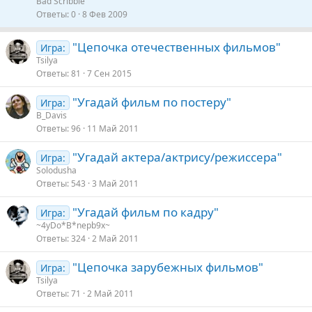
Bad Scribble
р
р
Ответы
0
8 Фев 2009
ы
е
т
п
"Цепочка отечественных фильмов"
Игра:
а
л
Tsilya
е
Ответы
81
7 Сен 2015
"Угадай фильм по постеру"
о
Игра:
B_Davis
Ответы
96
11 Май 2011
"Угадай актера/актрису/режиcсера"
Игра:
Solodusha
Ответы
543
3 Май 2011
"Угадай фильм по кадру"
Игра:
~4yDo*B*nepb9x~
Ответы
324
2 Май 2011
"Цепочка зарубежных фильмов"
Игра:
Tsilya
Ответы
71
2 Май 2011