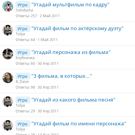
"Угадай мультфильм по кадру"
Игра:
Solodusha
Ответы
257
2 Май 2011
"Угадай фильм по актёрскому дуэту"
Игра:
Tsilya
Ответы
64
1 Май 2011
"Угадай персонажа из фильма"
Игра:
Клубничка
Ответы
60
30 Апр 2011
"3 фильма, в которых..."
Игра:
B_Davis
Ответы
98
30 Апр 2011
"Угадай из какого фильма песня"
Игра:
Tsilya
Ответы
29
30 Апр 2011
"Угадай фильм по имени персонажа"
Игра:
Tsilya
Ответы
28
13 Янв 2011