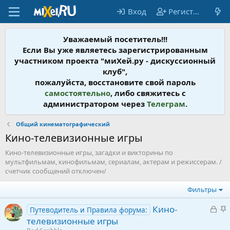
Вход
Регистрация
Уважаемый посетитель!!!
Если Вы уже являетесь зарегистрированным
участником проекта "миХей.ру - дискусcионный
клуб",
пожалуйста, восстановите свой пароль
самостоятельно
, либо свяжитесь с
администратором через
Телеграм
.
Общий кинематографический
Кино-телевизионные игры
Кино-телевизионные игры, загадки и викторины по
мультфильмам, кинофильмам, сериалам, актерам и режиссерам. /
счетчик сообщений отключен/
Фильтры
З
З
Кино-
Путеводитель и Правила форума:
а
а
телевизионные игры
к
к