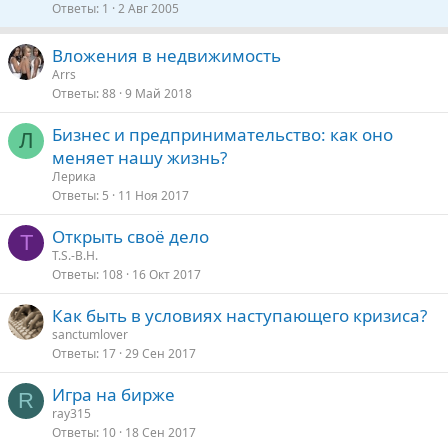
р
р
Ответы
1
2 Авг 2005
ы
е
т
п
Вложения в недвижимость
а
л
Arrs
е
Ответы
88
9 Май 2018
Бизнес и предпринимательство: как оно
о
Л
меняет нашу жизнь?
Лерика
Ответы
5
11 Ноя 2017
Открыть своё дело
T
T.S.-B.H.
Ответы
108
16 Окт 2017
Как быть в условиях наступающего кризиса?
sanctumlover
Ответы
17
29 Сен 2017
Игра на бирже
R
ray315
Ответы
10
18 Сен 2017