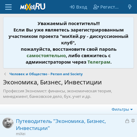
Вход
Регистрация
Уважаемый посетитель!!!
Если Вы уже являетесь зарегистрированным
участником проекта "миХей.ру - дискусcионный
клуб",
пожалуйста, восстановите свой пароль
самостоятельно
, либо свяжитесь с
администратором через
Телеграм
.
Человек и Общество - Person and Society
Экономика, Бизнес, Инвестиции
Профессия Экономист: финансы, экономическая теория,
менеджмент, банковское дело, бух. учет и др.
Фильтры
З
З
Путеводитель "Экономика, Бизнес,
а
а
Инвестиции"
к
к
miXei